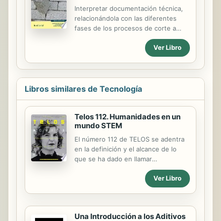
Interpretar documentación técnica,
relacionándola con las diferentes
fases de los procesos de corte a
medida y labores especiales. Realizar
Ver Libro
las operaciones de replanteo según
especificaciones técnicas. Aplicar los
procedimientos de clasificación,
etiquetado, embalaje y carga de
productos acabados en piedra
Libros similares de Tecnología
natural, teniendo en cuenta los
estándares de calidad y las
Telos 112. Humanidades en un
exigencias técnicas establecidas.
mundo STEM
Ebook ajustado al Certificado de
Profesionalidad Elaboración de
El número 112 de TELOS se adentra
Piedra Natural.
en la definición y el alcance de lo
que se ha dado en llamar
Humanidades digitales. El debate
Ver Libro
que planteamos tiene que ver con la
esencia misma de lo que
tradicionalmente se ha considerado
Humanidades, con sus contenidos,
Una Introducción a los Aditivos
sus métodos, sus objetivos e