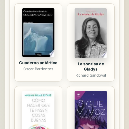
works have been housed in our most
important libraries around the world),
and other notations in the work. This
work is in the public domain in the
United States of America, and
possibly other nations. Within the
United States, you may freely copy
and distribute...
Cuaderno antártico
La sonrisa de
Gladys
Oscar Barrientos
Richard Sandoval