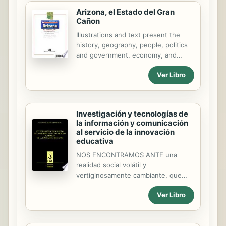
del mundo fantástico que los
Arizona, el Estado del Gran
pintores imaginaron.
Cañon
Illustrations and text present the
history, geography, people, politics
and government, economy, and
social life and customs of Arizona,
Ver Libro
the Grand Canyon State.
Investigación y tecnologías de
la información y comunicación
al servicio de la innovación
educativa
NOS ENCONTRAMOS ANTE una
realidad social volátil y
vertiginosamente cambiante, que
nos obliga a una renovación
Ver Libro
permanente de ámbitos y
situaciones que hasta ahora parecían
relativamente estables, o bien
evolucionaban de una forma lenta y