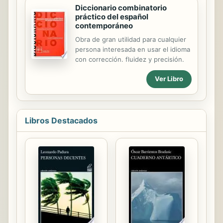
Diccionario combinatorio
más o menos controlada. El rápido
práctico del español
desarrollo tecnológico y las nuevas y
contemporáneo
variadas formas de comunicación en
las que estamos inmersos están
Obra de gran utilidad para cualquier
configurando y reclamando un nuevo
persona interesada en usar el idioma
espacio educativo, un
con corrección. fluidez y precisión.
replanteamiento de las finalidades de
Ver Libro
la educación y la enseñanza. Las
instituciones educativas no pueden
permanecer al margen de esta
realidad social por...
Libros Destacados