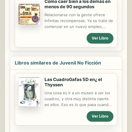
Cómo caer bien a los demás en
menos de 90 segundos
Relacionarse con la gente ofrece
infinitas recompensas. Ya se trate de
comenzar en un nuevo empleo,
obtener un ascenso, conseguir una
Ver Libro
venta, incorporarse a un nuevo
grupo o superar el examen de los
futuros suegros, el secreto del exito
se basa en la capacidad para
conectar con los demas. De hecho,
Libros similares de Juvenil No Ficción
nuestro crecimiento personal y
nuestra evolucion, asi como la de las
Las CuadroGafas 5D en¿ el
sociedades, se producen como
Thyssen
resultado de la conexion con otros
seres humanos. Y precisamente la
Una cosa es ir a un museo a ver los
idea mas nueva y poderosa para
cuadros, y otra muy distinta caerte
establecer conexiones es lo que
en ellos. Eso es lo que pasa cuando
revela en su libro Nicholas
el tío Utopía lleva a Guille y sus
Boothman. Su programa de
Ver Libro
compañeros al Museo Thyssen con
entendimiento...
un invento suyo: las CuadroGafas
5D. De pronto se encuentran dentro