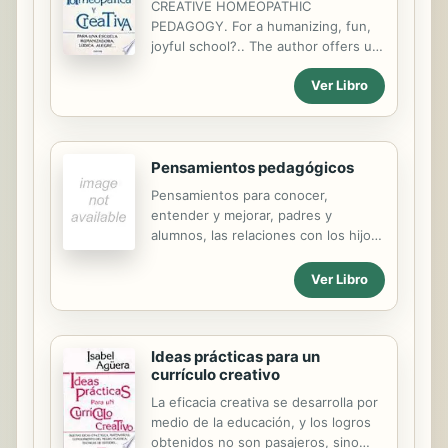
CREATIVE HOMEOPATHIC
PEDAGOGY. For a humanizing, fun,
joyful school?.. The author offers us
in this book an innovative concept in
Ver Libro
education, what she denominates: ?
homeopathic pedagogy." The
educator will, as in homeopathic
medicine, go on giving the necessary
Pensamientos pedagógicos
"doses" in successive therapies each
day, till a total immunity that liberates
Pensamientos para conocer,
one of the original problem is
entender y mejorar, padres y
achieved.
alumnos, las relaciones con los hijos
y alumnos.
Ver Libro
Ideas prácticas para un
currículo creativo
La eficacia creativa se desarrolla por
medio de la educación, y los logros
obtenidos no son pasajeros, sino