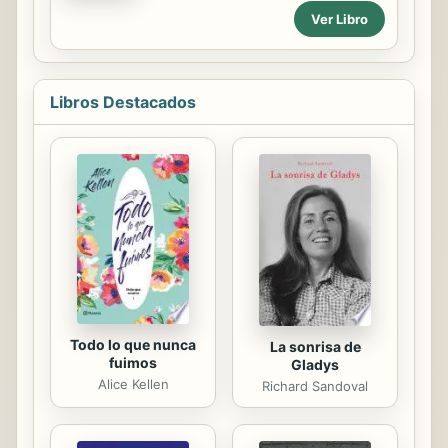
entre amigos se pretende que uno
necesidad y es difícil que puedan
Ver Libro
de los personajes se haga dueño de
sobresalir si no hay alguien que les
sí mismo, crezca como ser humano y
apoye ...
valore los hechos mínimos de la vida
cotidiana. Se tratan las verdades que
Libros Destacados
comprometen al ser humano a ser
mejor y a enfrentar el por qué, en un
momento de la relación, nos
preguntamos ¿por qué ya no amo a
mi pareja de la misma forma como
cuando iniciamos la relación? El libro
está orientado para que la pareja se
supere y se...
Todo lo que nunca
La sonrisa de
fuimos
Gladys
Alice Kellen
Richard Sandoval