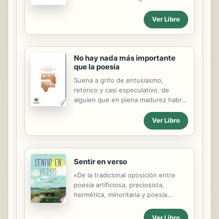
edicion bilingue traza
exhaustivamente el contexto
Ver Libro
historico y literario en que se
desarrollan estas obras y realiza su
analisis para clarificarlas.
No hay nada más importante
que la poesía
Suena a grito de entusiasmo,
retórico y casi especulativo, de
alguien que en plena madurez habría
encontrado su modo absoluto de
expresión artística, si por poesía, se
Ver Libro
entiende la que acarrea también,
inherente y de raíz, la propia música
o la música que precisa la poesía
hasta convertirse en arte sonoro.
Sentir en verso
«De la tradicional oposición entre
poesía artificiosa, preciosista,
hermética, minoritaria y poesía
humana, solidaria, comunicativa, este
libro, no podía ser de otra forma,
Ver Libro