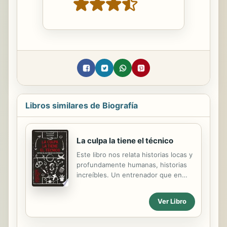
Libros similares de Biografía
La culpa la tiene el técnico
Este libro nos relata historias locas y
profundamente humanas, historias
increíbles. Un entrenador que en
plena asamblea de la gremial fue
hasta su vehículo a buscar una
Ver Libro
cuchilla choricera para pelear con
Juan Ramón Carrasco. Otro que, para
cortar una mala racha, hizo subir al 9