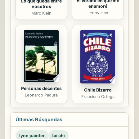
El verano en que me
Lo que queda entre
enamoré
nosotros
Jenny Han
Marc Klein
Personas decentes
Chile Bizarro
Leonardo Padura
Francisco Ortega
Últimas Búsquedas
lynn painter
tai chi