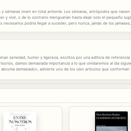
les y sémaras viven en total armonía. Los sémaras, artrópodos que nace
r y vivir, o de lo contrario menguarían hasta dejar solo el pequeño lug
os necesarios podría llegar a suceder, pero nunca, jamás de los jamases
ra diligente como el que más, tiene a grandes y pequeños...
nan seriedad, humor y ligereza, escritos por una editora de referencia 
isorios, damos demasiada importancia a lo que olvidaremos al día siguie
os abruma demasiado», advierte uno de los cien artículos que conforman
ico las conductas y actitudes latentes en nuestra sociedad; sin...