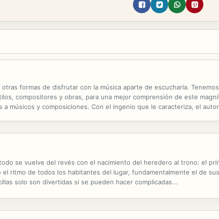
 otras formas de disfrutar con la música aparte de escucharla. Tenemos 
ilos, compositores y obras, para una mejor comprensión de este magnífi
 a músicos y composiciones. Con el ingenio que le caracteriza, el autor 
elegancia y haciéndolos más cercanos y simpáticos ante nuestros ojos.
todo se vuelve del revés con el nacimiento del heredero al trono: el prín
el ritmo de todos los habitantes del lugar, fundamentalmente el de sus
llas solo son divertidas si se pueden hacer complicadas...