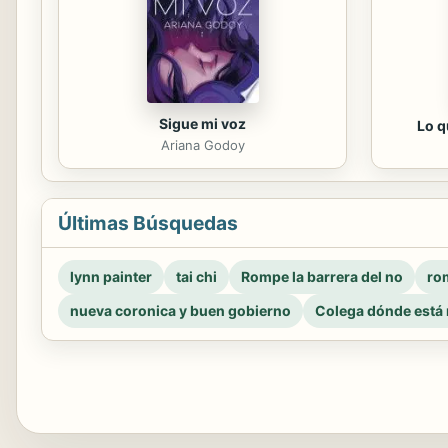
Sigue mi voz
Lo q
Ariana Godoy
Últimas Búsquedas
lynn painter
tai chi
Rompe la barrera del no
rom
nueva coronica y buen gobierno
Colega dónde está 