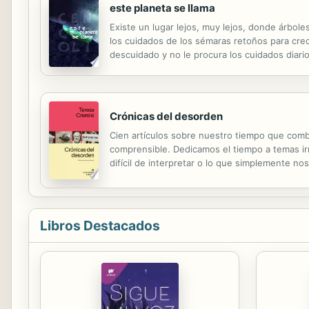
este planeta se llama
Existe un lugar lejos, muy lejos, donde árbo
los cuidados de los sémaras retoños para crece
descuidado y no le procura los cuidados diari
por esa razón por lo que Olive, un joven séma
Crónicas del desorden
Cien artículos sobre nuestro tiempo que combi
comprensible. Dedicamos el tiempo a temas irr
difícil de interpretar o lo que simplemente n
el ruido, Teresa Cremisi cuestiona con ojo clín
Libros Destacados