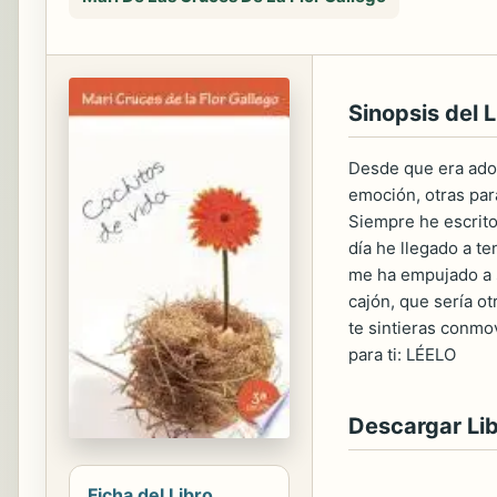
Sinopsis del L
Desde que era adol
emoción, otras par
Siempre he escrito
día he llegado a t
me ha empujado a s
cajón, que sería o
te sintieras conmo
para ti: LÉELO
Descargar Li
Ficha del Libro