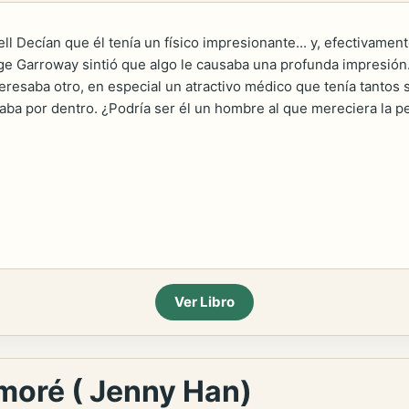
ll Decían que él tenía un físico impresionante... y, efectivame
dge Garroway sintió que algo le causaba una profunda impresió
eresaba otro, en especial un atractivo médico que tenía tantos 
laba por dentro. ¿Podría ser él un hombre al que mereciera la
Ver Libro
moré ( Jenny Han)