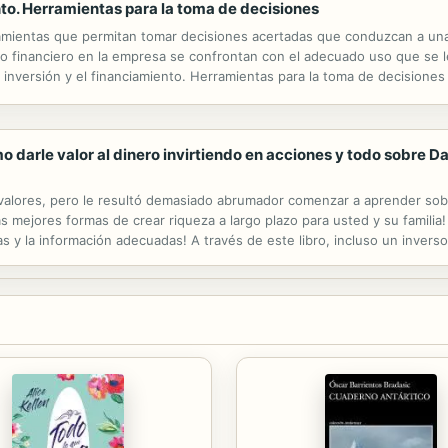
ento. Herramientas para la toma de decisiones
amientas que permitan tomar decisiones acertadas que conduzcan a una 
tivo financiero en la empresa se confrontan con el adecuado uso que se 
a inversión y el financiamiento. Herramientas para la toma de decisiones
del valor del dinero en la gestión financiera empresarial. A partir de ...
mo darle valor al dinero invirtiendo en acciones y todo sobre D
alores, pero le resultó demasiado abrumador comenzar a aprender sobre 
as mejores formas de crear riqueza a largo plazo para usted y su familia
 y la información adecuadas! A través de este libro, incluso un inverso
a negociación de acciones Capítulo 2 - Jerga del mercado: un...