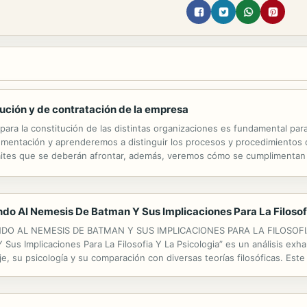
ución y de contratación de la empresa
ara la constitución de las distintas organizaciones es fundamental para
mentación y aprenderemos a distinguir los procesos y procedimientos de
 trámites que se deberán afrontar, además, veremos cómo se cumplimenta
o empresarial, identificando y aplicando la normativa civil y mercantil vi
ndo Al Nemesis De Batman Y Sus Implicaciones Para La Filosof
O AL NEMESIS DE BATMAN Y SUS IMPLICACIONES PARA LA FILOSOFIA
Sus Implicaciones Para La Filosofia Y La Psicologia” es un análisis exh
je, su psicología y su comparación con diversas teorías filosóficas. Este
s y complejos de la cultura popular. “Dentro De La Mente Del Joker” es 