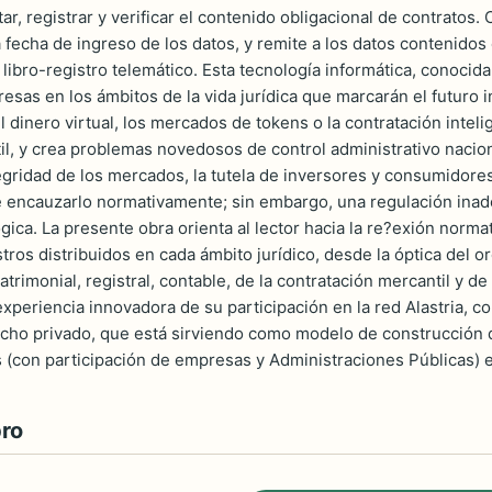
ar, registrar y verificar el contenido obligacional de contratos
 fecha de ingreso de los datos, y remite a los datos contenido
 libro-registro telemático. Esta tecnología informática, conocid
esas en los ámbitos de la vida jurídica que marcarán el futuro i
l dinero virtual, los mercados de tokens o la contratación inteli
til, y crea problemas novedosos de control administrativo nacion
gridad de los mercados, la tutela de inversores y consumidores,
e encauzarlo normativamente; sin embargo, una regulación inad
ógica. La presente obra orienta al lector hacia la re?exión norm
stros distribuidos en cada ámbito jurídico, desde la óptica del 
patrimonial, registral, contable, de la contratación mercantil y de
xperiencia innovadora de su participación en la red Alastria, c
cho privado, que está sirviendo como modelo de construcción 
es (con participación de empresas y Administraciones Públicas) 
bro