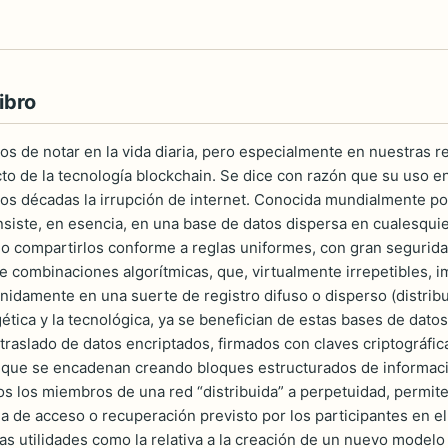
ibro
s de notar en la vida diaria, pero especialmente en nuestras rel
cto de la tecnología blockchain. Se dice con razón que su uso e
s décadas la irrupción de internet. Conocida mundialmente por l
nsiste, en esencia, en una base de datos dispersa en cualesquie
 o compartirlos conforme a reglas uniformes, con gran seguridad
de combinaciones algorítmicas, que, virtualmente irrepetibles,
nidamente en una suerte de registro difuso o disperso (distrib
gética y la tecnológica, ya se benefician de estas bases de dato
 traslado de datos encriptados, firmados con claves criptográfi
que se encadenan creando bloques estructurados de informació
os los miembros de una red “distribuida” a perpetuidad, permite
 de acceso o recuperación previsto por los participantes en el s
s utilidades como la relativa a la creación de un nuevo modelo 