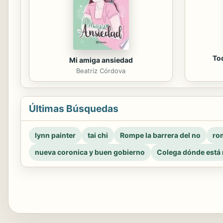
To
Mi amiga ansiedad
Beatriz Córdova
Últimas Búsquedas
lynn painter
tai chi
Rompe la barrera del no
rom
nueva coronica y buen gobierno
Colega dónde está 