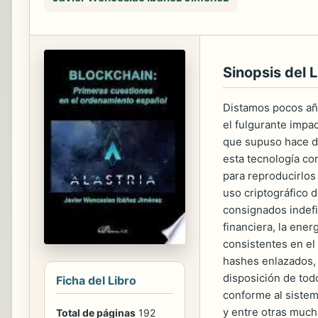
Sinopsis del L
Distamos pocos año
el fulgurante impa
que supuso hace do
esta tecnología co
para reproducirlos
uso criptográfico 
consignados indefi
financiera, la ener
consistentes en el
hashes enlazados, 
disposición de tod
Ficha del Libro
conforme al sistema
y entre otras mucha
Total de páginas
192