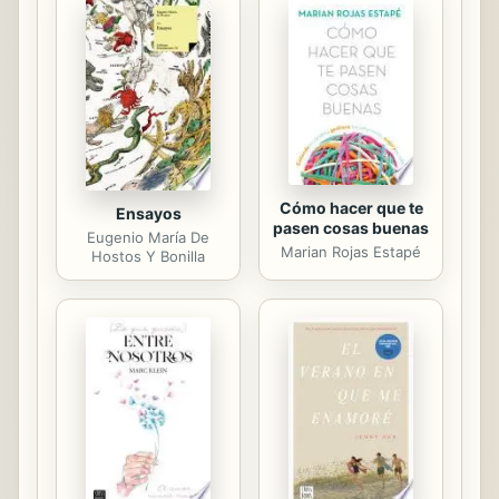
clandestinidad en la que siempre ha
vivido desesperada por vengar la
muerte de su madre. A pesar de sus
habilidades impredecibles, Ruby se
ejercita con los rebeldes, liderados
por Arkus, un...
Cómo hacer que te
Ensayos
pasen cosas buenas
Eugenio María De
Marian Rojas Estapé
Hostos Y Bonilla