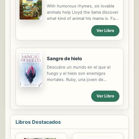
publicadas a lo largo del tiempo. En
With humorous rhymes, six lovable
esta 1ª entrega, Ryan narra la historia
animals help Lloyd the llama discover
neoyorquina que vivió junto a Mike
what kind of animal his mama is. Full-
en lo que corresponde al epílogo
color illustrations.
final del primer libro de la trilogía, el
Ver Libro
comienzo de su tan anticipada
relación amorosa. Descubre una...
Sangre de hielo
Descubre un mundo en el que el
fuego y el hielo son enemigos
mortales. Ruby, una joven de
diecisiete años, es una Fireblood
que ha escondido sus poderes de
Ver Libro
calor y llamas de la cruel clase que
gobierna, conocida como Frostblood.
Pero su madre es asesinada mientras
trataba de protegerla, y los rebeldes
Libros Destacados
le piden su ayuda para detener al
cruel rey que se encuentra sediento
de sangre. Ruby acepta salir de la