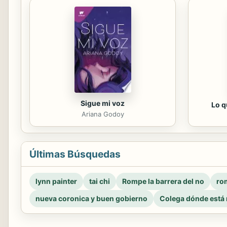
Sigue mi voz
Lo q
Ariana Godoy
Últimas Búsquedas
lynn painter
tai chi
Rompe la barrera del no
rom
nueva coronica y buen gobierno
Colega dónde está 