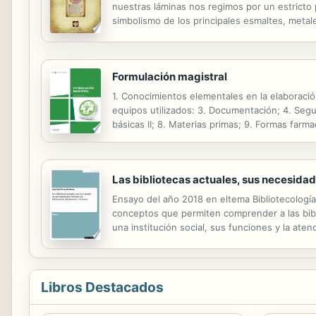
nuestras láminas nos regimos por un estricto pr
simbolismo de los principales esmaltes, metale
Formulación magistral
1. Conocimientos elementales en la elaboració
equipos utilizados: 3. Documentación; 4. Segu
básicas II; 8. Materias primas; 9. Formas farm
líquidas; 13. Formas galénicas orales de uso tó
Las bibliotecas actuales, sus necesidad
Ensayo del año 2018 en eltema Bibliotecologí
conceptos que permiten comprender a las bibli
una institución social, sus funciones y la ate
indirectamente vinculadas con el Estudio de N
Libros Destacados