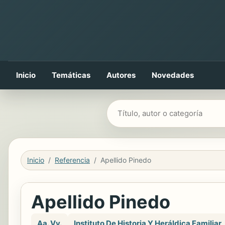
Inicio
Temáticas
Autores
Novedades
Buscar libros
Inicio
Referencia
Apellido Pinedo
Apellido Pinedo
Aa. Vv.
Instituto De Historia Y Heráldica Familiar