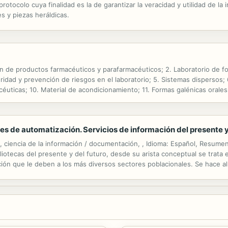
otocolo cuya finalidad es la de garantizar la veracidad y utilidad de la 
s y piezas heráldicas.
n de productos farmacéuticos y parafarmacéuticos; 2. Laboratorio de form
ridad y prevención de riesgos en el laboratorio; 5. Sistemas dispersos; 
acéuticas; 10. Material de acondicionamiento; 11. Formas galénicas orales
pico; 14. Otras formas galénicas; 15. Formulación magistral...
es de automatización. Servicios de información del presente y
a, ciencia de la información / documentación, , Idioma: Español, Resum
otecas del presente y del futuro, desde su arista conceptual se trata e
nción que le deben a los más diversos sectores poblacionales. Se hace al
ecesidades informativas y la expresión de este estudio en términos de r