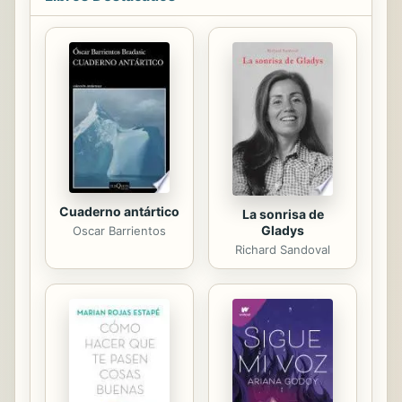
eficaces de gestión. Sin embargo, no
se constatan los cambios que serían
necesarios en la ordenación del
territorio, en la producción
sostenible y saludable, en la gestión
de paisajes culturales y en la
protección medioambiental. Este
estudio es mucho más que un libro
sobre la...
Cuaderno antártico
La sonrisa de
Gladys
Oscar Barrientos
Richard Sandoval