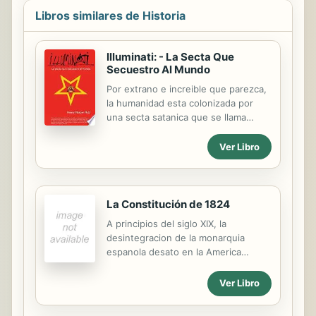
Libros similares de Historia
Illuminati: - La Secta Que
Secuestro Al Mundo
Por extrano e increible que parezca,
la humanidad esta colonizada por
una secta satanica que se llama
Illuminati. Este culto representa a los
banqueros masones y judios que se
Ver Libro
las arreglaron para conseguir un
monopolio sobre el credito de los
gobiernos que les permite aplicar
intereses a fondos que ellos crean
La Constitución de 1824
de la nada. Naturalmente quieren
A principios del siglo XIX, la
proteger este privilegio
desintegracion de la monarquia
traduciendolo en un monopolio
espanola desato en la America
politico y cultural. Este adopta la
Iberica un proceso de reformulacion
forma de un gobierno totalitario
y recomposicion politica. Los
Ver Libro
mundial dedicado a Lucifer que
desafios de las nuevas comunidades
representa su desafio a Dios. De
fueron multiples, entre ellos, la
este modo, la gente que tira de