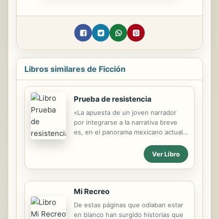
Libros similares de Ficción
Prueba de resistencia
«La apuesta de un joven narrador
por integrarse a la narrativa breve
es, en el panorama mexicano actual,
una peripecia notable. Cuando,
además, lo hace con la seriedad, el
Ver Libro
entusiasmo y la destreza de Bladimir
Ramírez, podríamos hablar aun de un
motivo para celebrar. Prueba de
resistencia, su primer libro de
Mi Recreo
cuentos, es muestra de esta
De estas páginas que odiaban estar
aseveración. Cuentos tensos, sin
en blanco han surgido historias que