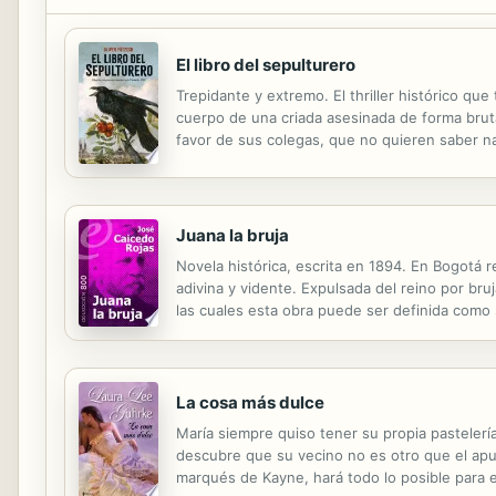
El libro del sepulturero
Trepidante y extremo. El thriller histórico qu
cuerpo de una criada asesinada de forma bruta
favor de sus colegas, que no quieren saber n
pruebas o la toma de fotografías. Leopold con
Juana la bruja
Novela histórica, escrita en 1894. En Bogotá
adivina y vidente. Expulsada del reino por b
las cuales esta obra puede ser definida como 
que narra, ocurridos en el siglo XVI, cuando en
La cosa más dulce
María siempre quiso tener su propia pastelerí
descubre que su vecino no es otro que el apue
marqués de Kayne, hará todo lo posible para 