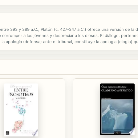
, ella sigue siendo tan tentadora como antes, y cada vez le va a ser más.
tre 393 y 389 a.C., Platón (c. 427-347 a.C.) ofrece una versión de la
 corromper a los jóvenes y despreciar a los dioses. El diálogo, pertenec
la apología (defensa) ante el tribunal, constituye la apología (elogio) 