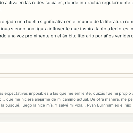
o activa en las redes sociales, donde interactúa regularmente 
.
 dejado una huella significativa en el mundo de la literatura r
inúa siendo una figura influyente que inspira tanto a lectores 
endo una voz prominente en el ámbito literario por años venidero
las expectativas imposibles a las que me enfrenté, quizás fue mi propio
lgo... que me hiciera alejarme de mi camino actual. De otra manera, me p
la busqué, luego la hice mía. Y salvé mi vida... Ryan Burnham es el hijo
hockey de su universidad. Cuando está a punto de cumplir su...