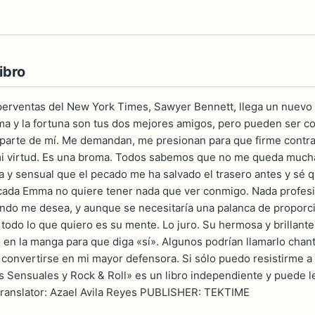
ibro
uperventas del New York Times, Sawyer Bennett, llega un nuev
fama y la fortuna son tus dos mejores amigos, pero pueden ser
parte de mí. Me demandan, me presionan para que firme contra
i virtud. Es una broma. Todos sabemos que no me queda mucha 
y sensual que el pecado me ha salvado el trasero antes y sé 
ucada Emma no quiere tener nada que ver conmigo. Nada profes
do me desea, y aunque se necesitaría una palanca de proporci
 todo lo que quiero es su mente. Lo juro. Su hermosa y brillan
 en la manga para que diga «sí». Algunos podrían llamarlo chan
convertirse en mi mayor defensora. Si sólo puedo resistirme a
 Sensuales y Rock & Roll» es un libro independiente y puede l
Translator: Azael Avila Reyes PUBLISHER: TEKTIME