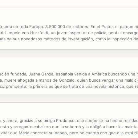
e triunfa en toda Europa. 3.500.000 de lectores. En el Prater, el parque 
l. Leopold von Herzfeldt, un joven inspector de policía, será el encarg
ada de sus novedosos métodos de investigación, como la inspección de 
tará con el apoyo de dos personajes del todo dispares: Augustin Rothma
 recién fundada, Juana García, española venida a América buscando una 
ruja, muere ahogada a manos de Gonzalo, quien busca vengar una maldic
sorprendente: la primera es que se trata de una novela histórica, que r
 el siglo XIX los recursos para investigar eran limitados; la segunda es 
a, y ahora, gracias a su amiga Prudence, ese sueño se ha hecho realidad
sto y arrogante caballero que la sobornó y la obligó a hacer las maleta
evitar que María concrete su deseo, pero no cuenta con que ella está d