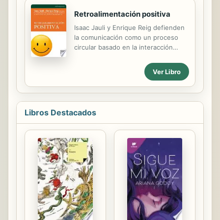
la producción y gestión de
Retroalimentación positiva
información y conocimiento, que se
transmiten y producen a través del
Isaac Jauli y Enrique Reig defienden
lenguaje. De esta forma, los
la comunicación como un proceso
procesos de globalización,
circular basado en la interacción
tercerización e informacionalización
activa y fluida de los participantes.
de la economía conducen a que un
Ver Libro
creciente número de ocupaciones y
trabajadores precisen de un mayor
componente de...
Libros Destacados