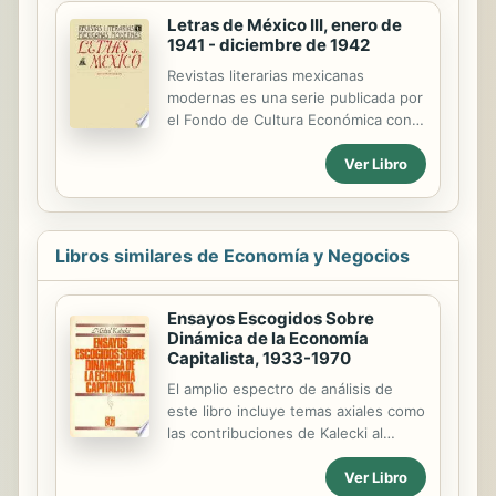
páginas para desplegar y ver a los
de Marisa Herrera y...
Letras de México III, enero de
animales ¡en tamaño natural! Un libro
1941 - diciembre de 1942
desplegable que provoca el asombro
y despierta la curiosidad. Otros libros
Revistas literarias mexicanas
de la serie: Enanos y mastodontes
modernas es una serie publicada por
el Fondo de Cultura Económica con
el propósito de poner nuevamente
Ver Libro
en circulación, en ediciones
facsimilares, las principales revistas
literarias aparecidas en México en la
primera mitad del siglo xx. De esta
manera el curioso lector y el
Libros similares de Economía y Negocios
estudioso de nuestras letras tendrán
a su alcance este sector de la
Ensayos Escogidos Sobre
literatura nacional de acceso tan
Dinámica de la Economía
difícil y de tanto interés documental.
Capitalista, 1933-1970
Con el objeto de facilitar su consulta,
cada revista va precedida por una
El amplio espectro de análisis de
presentación y una ficha descriptiva,
este libro incluye temas axiales como
y cada volumen va provisto de un...
las contribuciones de Kalecki al
examen de la demanda efectiva,
Ver Libro
decisiones sobre ganancias,