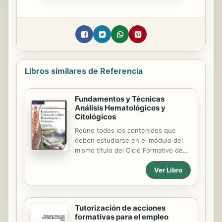
Libros similares de Referencia
Fundamentos y Técnicas
Análisis Hematológicos y
Citológicos
Reúne todos los contenidos que
deben estudiarse en el módulo del
mismo título del Ciclo Formativo de
Grado Superior de Laboratorio de
Ver Libro
Diagnóstico Clínico. Estructurado en
seis partes incluye: fisiología de los
hematíes y leucocitos, hemostasia,
genética, inmunología y control de la
Tutorización de acciones
calidad. Todo se desarrolla en
formativas para el empleo
Unidades Didácticas que constan de