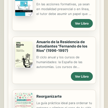
unos contenidos teóricos y se
En las acciones formativas, ya sean
complementa con una serie de
en modalidad presencial o en línea,
prácticas fácilmente realizables en
el tutor debe asumir un papel que va
un laboratorio docente.
más allá de la impartición y la
Ver Libro
transmisión de conocimientos, como
por ejemplo el seguimiento formativo
o la facilitación del aprendizaje. En
este libro veremos cómo
Anuario de la Residencia de
proporcionar habilidades y
Estudiantes "Fernando de los
estrategias personalizadas de mejora
Ríos" (1996-1997)
al alumnado con el fin de facilitar su
aprendizaje, especificando aquellas
El ciclo anual y los cursos de
relacionadas con la formación en
humanidades: la España de las
línea y utilizando las distintas
autonomías. Los cursos de
herramientas relacionadas con la
humanidades y conferencias. La
Ver Libro
comunicación virtual. Cada capítulo
cultura como convivencia. La
se complementa con actividades...
creación artística. Reflexiones sobre
el humanismo español. Documentos
para el recuerdo. Coedición con la
Universidad Carlos III de Madrid
Reorganizarte
La guía práctica ideal para ordenar tu
entorno y eliminar el caos de tu vida.