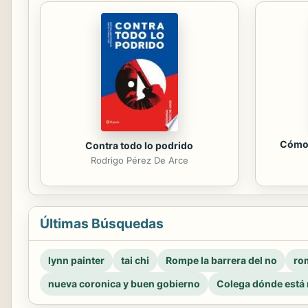
Cómo 
Contra todo lo podrido
Rodrigo Pérez De Arce
Últimas Búsquedas
lynn painter
tai chi
Rompe la barrera del no
rom
nueva coronica y buen gobierno
Colega dónde está 