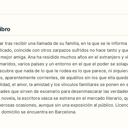
ibro
r tras recibir una llamada de su familia, en la que se le informa 
cado, coincide con otros zarpazos sufridos no hace tanto y q
su mejor amiga. Ana ha residido muchos años en el extranjero y v
 maridos, varios países y un entorno en el que el poder se solap
cubre que nada de lo que le rodea es lo que parece, ni siquier
s, aparentemente corrientes, de aquéllos sin los que ella queda
idad, el amor, la amistad y los vínculos familiares se ponen e
dades que sirven de escenario para desenmascarar las verdader
novela, la escritora vasca se estrena en el mercado literario, q
erosas ocasiones, aunque sin una exposición al público. Licenc
u domicilio se encuentra en Barcelona.