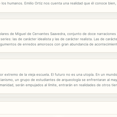
 los humanos. Emilio Ortiz nos cuenta una realidad que él conoce bien, 
 (Fuente: www.duomoediciones.com).
plares de Miguel de Cervantes Saavedra, conjunto de doce narraciones 
ries: las de carácter idealista y las de carácter realista. Las de caráct
ar argumentos de enredos amorosos con gran abundancia de acontecimien
 escaso reflejo de la realidad. Se agrupan aquí El amante liberal, Las dos
or extremo de la vieja escuela. El futuro no es una utopía. En un mundo
tianismo, un grupo de estudiantes de arqueología se enfrentaran al may
umanidad, serán empujados al límite, entrarán en realidades de otros ti