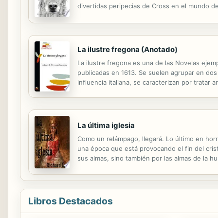
divertidas peripecias de Cross en el mundo de
Spock, que es casi tan travieso como Cross.
La ilustre fregona (Anotado)
La ilustre fregona es una de las Novelas ejem
publicadas en 1613. Se suelen agrupar en dos se
influencia italiana, se caracterizan por trat
idealizados y sin evolución psicológica y por el
La última iglesia
Como un relámpago, llegará. Lo último en horr
una época que está provocando el fin del cris
sus almas, sino también por las almas de la h
viene a.... La Última Iglesia.
Libros Destacados