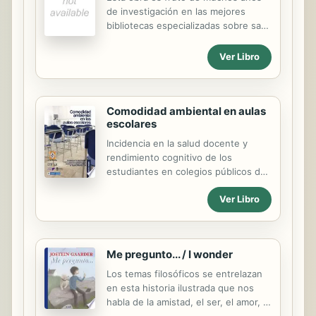
de investigación en las mejores
bibliotecas especializadas sobre san
José. El resultado es una visión
exhaustiva que pretende actualizar
Ver Libro
el significado de san José en
nuestros días, teniendo en cuenta la
Biblia, la Tradición, la doctrina del
Comodidad ambiental en aulas
magisterio y de los teólogos, la
escolares
liturgia y la piedad popular. Ante
todo, trata de conocer con detalle al
Incidencia en la salud docente y
propio san José como trabajador,
rendimiento cognitivo de los
esposo, padre y educador. Después
estudiantes en colegios públicos de
expone de qué manera ilumina san
Bogotá, Medellín y Cali. UNISALLE
José las cuestiones actuales de la
Ver Libro
familia y de la figura del padre, tan
cuestionada en esta sociedad....
Me pregunto... / I wonder
Los temas filosóficos se entrelazan
en esta historia ilustrada que nos
habla de la amistad, el ser, el amor, lo
desconocido, el miedo y la valentía