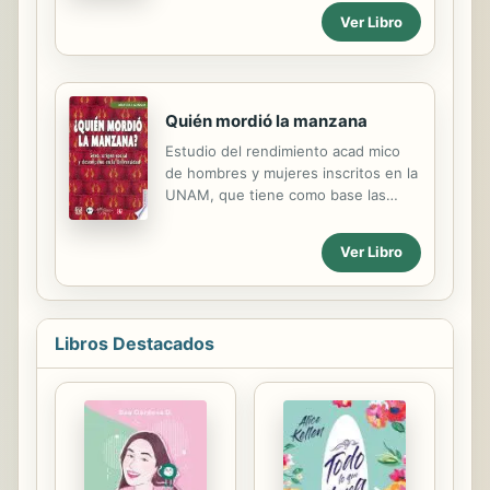
que hace falta para vivir nuestra
Ver Libro
propia vida y saber qué y quiénes
somos en realidad.
Quién mordió la manzana
Estudio del rendimiento acad mico
de hombres y mujeres inscritos en la
UNAM, que tiene como base las
encuestas y las historias acad micas
de los alumnos. la obra demuestra el
Ver Libro
rigor profesional de su autora, que
ha sabido aprovechar de modo
notable las estad sticas
proporcionadas por la Universidad, y
Libros Destacados
constituye una excelente aportaci n
al conocimiento de la realidad en el
campo de la educaci n media
superior y superior en M xico, donde
no abunda la aproximaci n metodol
gica de corte cuantitativo en los
estudios de g nero.