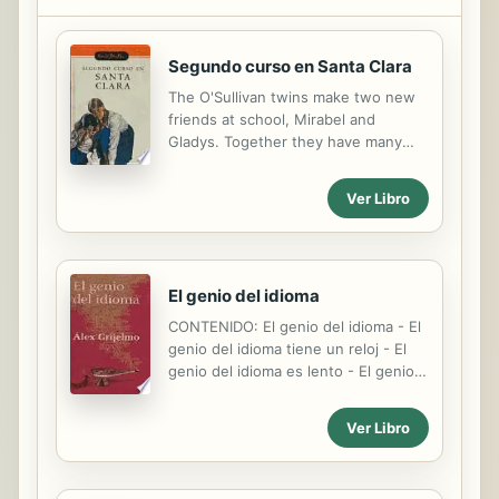
Segundo curso en Santa Clara
The O'Sullivan twins make two new
friends at school, Mirabel and
Gladys. Together they have many
adventures and discover the power
of friendship.
Ver Libro
El genio del idioma
CONTENIDO: El genio del idioma - El
genio del idioma tiene un reloj - El
genio del idioma es lento - El genio
del idioma analógico - El genio del
idioma es ordenado - El genio del
Ver Libro
idioma es conservacionista - El genio
del idioma es melancólico - El genio
del idioma es sencillo - El genio del