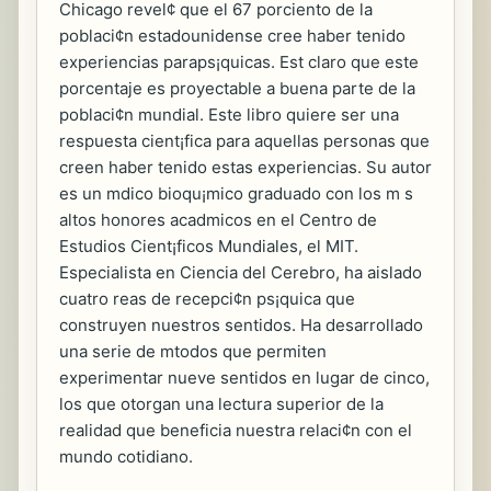
Chicago revel¢ que el 67 porciento de la
poblaci¢n estadounidense cree haber tenido
experiencias paraps¡quicas. Est claro que este
porcentaje es proyectable a buena parte de la
poblaci¢n mundial. Este libro quiere ser una
respuesta cient¡fica para aquellas personas que
creen haber tenido estas experiencias. Su autor
es un mdico bioqu¡mico graduado con los m s
altos honores acadmicos en el Centro de
Estudios Cient¡ficos Mundiales, el MIT.
Especialista en Ciencia del Cerebro, ha aislado
cuatro reas de recepci¢n ps¡quica que
construyen nuestros sentidos. Ha desarrollado
una serie de mtodos que permiten
experimentar nueve sentidos en lugar de cinco,
los que otorgan una lectura superior de la
realidad que beneficia nuestra relaci¢n con el
mundo cotidiano.