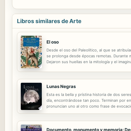
Libros similares de Arte
El oso
Desde el oso del Paleolítico, al que se atribu
se prolonga desde épocas remotas. Durante muc
Dejaron sus huellas en la mitología y el imagin
fuerza brutal de la fiera, la fascinación que ej
Lunas Negras
Esta es la bella y prístina historia de dos ser
día, encontrándose tan poco. Terminan por en
pronuncian uno al otro como frase de evocació
complicadas. Aunque haya personas que anhele
Documento, monumento y memoria: Desafí