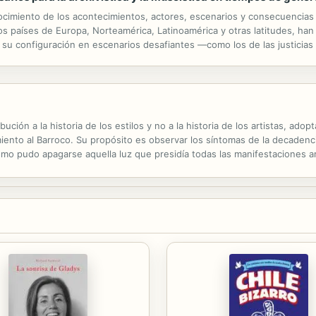
ocimiento de los acontecimientos, actores, escenarios y consecuencias 
 los países de Europa, Norteamérica, Latinoamérica y otras latitudes, ha
u configuración en escenarios desafiantes —como los de las justicias t
monio. Desde disciplinas como la historia, la antropología, la...
ción a la historia de los estilos y no a la historia de los artistas, adop
miento al Barroco. Su propósito es observar los síntomas de la decadencia
¿Cómo pudo apagarse aquella luz que presidía todas las manifestaciones 
de las principales manifestaciones de la cultura para que pudiera ésta ..