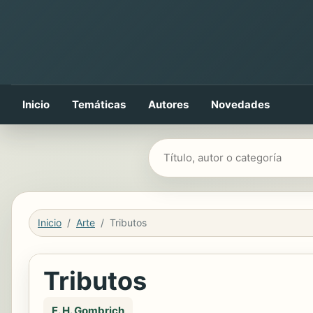
Inicio
Temáticas
Autores
Novedades
Buscar libros
Inicio
Arte
Tributos
Tributos
E. H. Gombrich