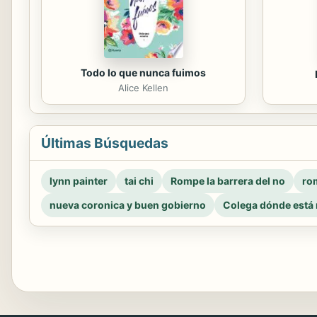
Todo lo que nunca fuimos
Alice Kellen
Últimas Búsquedas
lynn painter
tai chi
Rompe la barrera del no
rom
nueva coronica y buen gobierno
Colega dónde está 