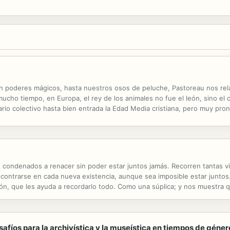
ían poderes mágicos, hasta nuestros osos de peluche, Pastoreau nos rela
ho tiempo, en Europa, el rey de los animales no fue el león, sino el 
ario colectivo hasta bien entrada la Edad Media cristiana, pero muy pronto
ercía sobre reyes y cazadores y la creencia según la cual el oso...
es condenados a renacer sin poder estar juntos jamás. Recorren tantas vi
contrarse en cada nueva existencia, aunque sea imposible estar juntos.
n, que les ayuda a recordarlo todo. Como una súplica; y nos muestra que
n estar juntas puede haber algo que los separe. Una pareja astral que 
os para la archivística y la museística en tiempos de géne