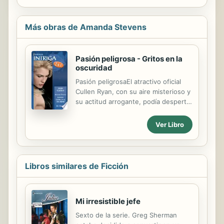
Más obras de Amanda Stevens
Pasión peligrosa - Gritos en la
oscuridad
Pasión peligrosaEl atractivo oficial
Cullen Ryan, con su aire misterioso y
su actitud arrogante, podía despertar
las fantasías más ocultas de una
mujer. Él nunca había mirado a la
Ver Libro
doctora Elizabeth Douglas,
inteligente y virginal, de aquel modo.
Pero cuando entró en la habitación
donde Elizabeth había encontrado un
Libros similares de Ficción
cadáver, su corazón empezó a latir
con fuerza. Y cuando se asociaron
para investigar el asesinato, ella
Mi irresistible jefe
descubrió una pasión peligrosa que
amenazaba su seguro mundo.
Sexto de la serie. Greg Sherman
Entonces un asesino despiadado