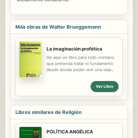
Más obras de Walter Brueggemann
La imaginación profética
He aquí un libro para todo cristiano
que pretenda hallar el fundamento
desde donde poder vivir una vida
más auténtica y construir una
sociedad más perfecta. El célebre
Ver Libro
escriturista Walter Brueggemann ha
visto en los profetas (principalmente
en Jeremías e Isaías) y,
posteriormente, en Jesús el
Libros similares de Religión
verdadero sello de la imaginación
profética, y presenta este rasgo
como algo a imitar urgentemente por
el cristiano de hoy. En un estilo
POLÍTICA ANGÉLICA
coloquial , y en ocasiones