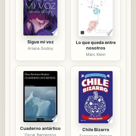
hispanos en la Iglesia de los Estados
Unidos. Arango ofrece una visión
pastoral de la poderosa y dinámica
experiencia de...
Sigue mi voz
Lo que queda entre
nosotros
Ariana Godoy
Marc Klein
Cuaderno antártico
Chile Bizarro
Oscar Barrientos
Francisco Ortega