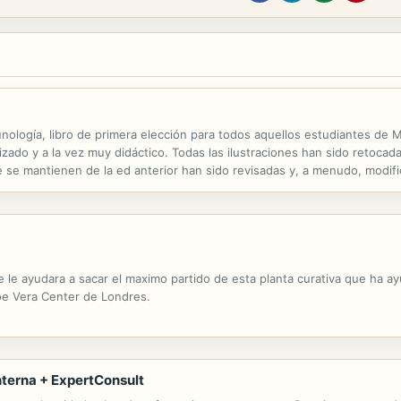
nología, libro de primera elección para todos aquellos estudiantes de 
zado y a la vez muy didáctico. Todas las ilustraciones han sido retocadas
e se mantienen de la ed anterior han sido revisadas y, a menudo, modif
l mismo orden que en la ed anterior y en ella se refuerza el...
ue le ayudara a sacar el maximo partido de esta planta curativa que ha 
loe Vera Center de Londres.
nterna + ExpertConsult