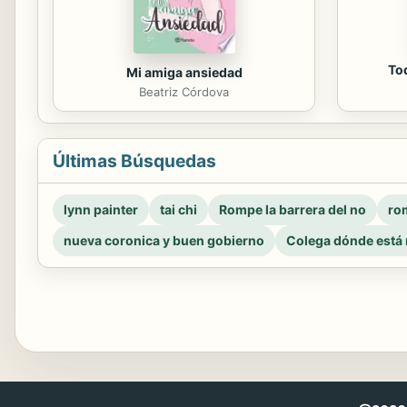
To
Mi amiga ansiedad
Beatriz Córdova
Últimas Búsquedas
lynn painter
tai chi
Rompe la barrera del no
rom
nueva coronica y buen gobierno
Colega dónde está 