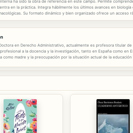
 Interna ha sido la obra de referencia en este campo. Permite compren
ntra en la práctica. Integra hábilmente los últimos avances en biología c
macológicas. Su formato dinámico y bien organizado ofrece un acceso r
 capítulo de Aplicación de tecnologías moleculares a la medicina ...
ón
Doctora en Derecho Administrativo, actualmente es profesora titular de
a profesional a la docencia y la investigación, tanto en España como en
cia como madre y la preocupación por la situación actual de la educación 
ducación y la libertad de enseñanza, habiendo escrito diversos...