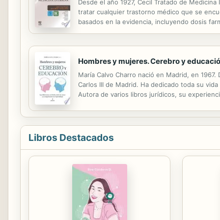
Desde el año 1927, Cecil Tratado de Medicina
tratar cualquier trastorno médico que se encue
basados en la evidencia, incluyendo dosis far
novedades destancan: la inclusión de un nuevo
Hombres y mujeres. Cerebro y educaci
María Calvo Charro nació en Madrid, en 1967. 
Carlos III de Madrid. Ha dedicado toda su vid
Autora de varios libros jurídicos, su experien
profunda investigación sobre el derecho a la e
Libros Destacados