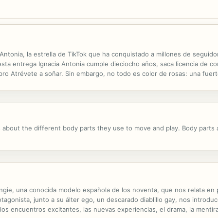
ia Antonia, la estrella de TikTok que ha conquistado a millones de segui
esta entrega Ignacia Antonia cumple dieciocho años, saca licencia de co
bro Atrévete a soñar. Sin embargo, no todo es color de rosas: una fuerte
sar de la pena, Ignacia no abandona a su #IASQUAD y se decide a...
 about the different body parts they use to move and play. Body parts
e Angie, una conocida modelo española de los noventa, que nos relata en
tagonista, junto a su álter ego, un descarado diablillo gay, nos introd
n los encuentros excitantes, las nuevas experiencias, el drama, la menti