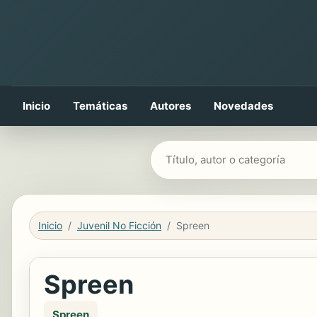
Inicio
Temáticas
Autores
Novedades
Buscar libros
Inicio
Juvenil No Ficción
Spreen
Spreen
Spreen