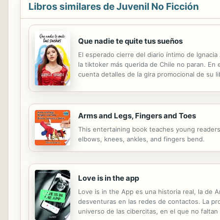
Libros similares de Juvenil No Ficción
Que nadie te quite tus sueños
El esperado cierre del diario íntimo de Ignac
la tiktoker más querida de Chile no paran. En 
cuenta detalles de la gira promocional de su li
con Bobby, esta vez de forma definitiva. A pe
Arms and Legs, Fingers and Toes
This entertaining book teaches young readers
elbows, knees, ankles, and fingers bend.
Love is in the app
Love is in the App es una historia real, la d
desventuras en las redes de contactos. La pro
universo de las cibercitas, en el que no falta