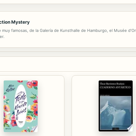
identificado, y con la que otros tendrán la oportunidad de conocer, de l
uction Mystery
 muy famosas, de la Galería de Kunsthalle de Hamburgo, el Musée d'Or
er.