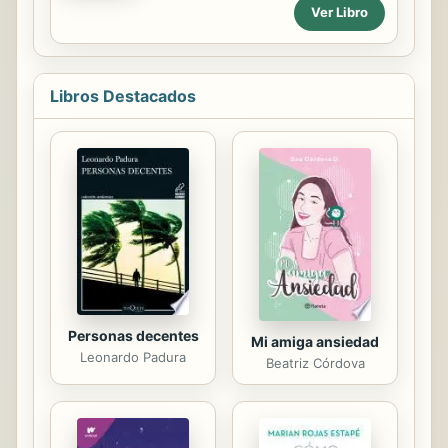
ocurrió un incendio en el boliche
Ver Libro
monetarias y fiscales restrictivas en
República de Cromañón, visto desde
favor de la reducción de la inflación y
distintas perspectivas. ¿Cómo vivió la
la estabilidad cambiaria, para
banda de rock Callejeros ese
promover ...
momento terrible de ver la tragedia
Libros Destacados
en primera plana? ¿Cómo reaccionó
la gente en el recital? ¿Cómo vivimos
los argentinos lo acontecido? La
política y su responsabilidad, los
allegados al lugar junto con la
televisión, bomberos y policías.
¿Cómo fue el codearse con la
muerte? Un viaje al interior del...
Personas decentes
Mi amiga ansiedad
Leonardo Padura
Beatriz Córdova