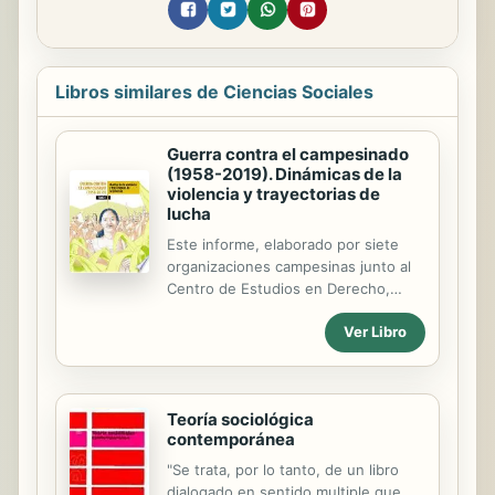
Libros similares de Ciencias Sociales
Guerra contra el campesinado
(1958-2019). Dinámicas de la
violencia y trayectorias de
lucha
Este informe, elaborado por siete
organizaciones campesinas junto al
Centro de Estudios en Derecho,
Justicia y Sociedad -Dejusticia y el
Ver Libro
Instituto de Estudios Interculturales
de la Universidad Javeriana de Cali,
recoge más de 60 años de violencia
y sus efectos en contra del
Teoría sociológica
campesinado, con la tesis central
contemporánea
que el conflicto armado se convirtió
en una guerra contra el
"Se trata, por lo tanto, de un libro
campesinado. Así lo demuestra el
dialogado en sentido multiple que