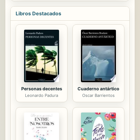
information. Good IR involves
understanding information needs
Libros Destacados
and interests, developing an
effective search technique, system,
presentation, distribution and
delivery. The increased use of the
Web and wider availability of
information in this environment led
to the development of Web search
engines. This change has brought
fresh challenges to a wider variety
of...
Personas decentes
Cuaderno antártico
Leonardo Padura
Oscar Barrientos