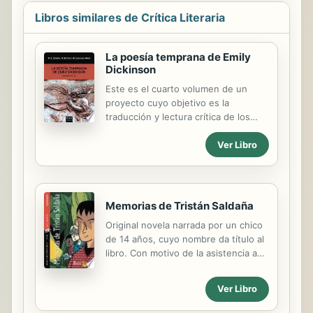
Libros similares de Crítica Literaria
La poesía temprana de Emily
Dickinson
Este es el cuarto volumen de un
proyecto cuyo objetivo es la
traducción y lectura crítica de los
cuadernillos de Emily Dickinson.
Ver Libro
Cuarenta secuencias poéticas cortas
que plantean una serie de preguntas
acerca de las intenciones y los
logros artísticos de la misteriosa
autora norteamericana. La traducción
Memorias de Tristán Saldaña
de este cuadernillo, que incluye un
Original novela narrada por un chico
total de cuarenta poemas escritos en
de 14 años, cuyo nombre da título al
1860, va acompañada de un
libro. Con motivo de la asistencia a
comentario crítico. Vemos en el
un campamento-albergue veraniego,
volumen cómo Dickinson sigue
al que, curiosamente, no quería ir,
desarrollando sus temas más
Ver Libro
cuenta sus aventuras con el “pelotón
importantes: la lógica de la renuncia,
de los torpes”, un grupo de chicos
la tensión entre fe y duda, la muerte