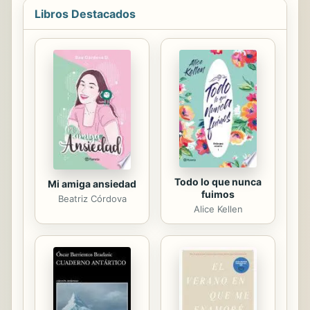
intensa labor como articulista. Para
Libros Destacados
él, los textos publicados en medios
escritos de todo el mundo son una
especie de autobiografía intelectual,
literaria y política que ha ido
levantando al ritmo de la actualidad
de cada momento. Con este volumen
dedicado a la cultura, Alfaguara da
comienzo a la publicación de la obra
periodística del...
Todo lo que nunca
Mi amiga ansiedad
fuimos
Beatriz Córdova
Alice Kellen