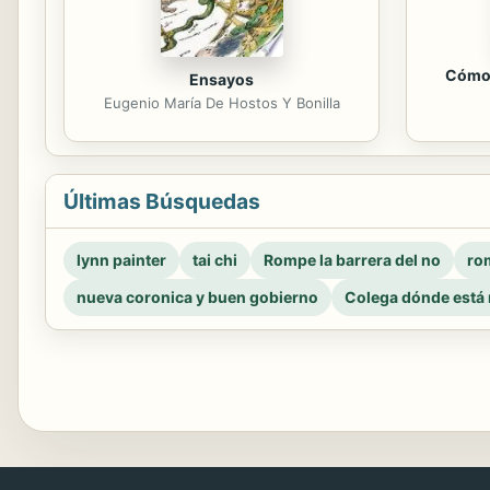
Cómo 
Ensayos
Eugenio María De Hostos Y Bonilla
Últimas Búsquedas
lynn painter
tai chi
Rompe la barrera del no
rom
nueva coronica y buen gobierno
Colega dónde está 