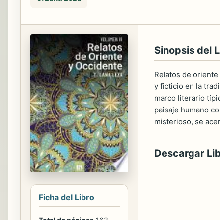
Sinopsis del L
Relatos de oriente
y ficticio en la tr
marco literario tí
paisaje humano com
misterioso, se acer
Descargar Li
Ficha del Libro
Total de páginas
163