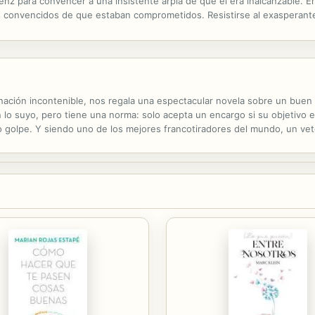
enz para convencer a una insistente arpía de que él era inalcanzable. Er
os convencidos de que estaban comprometidos. Resistirse al exasperante
n su prometida llevó el deseo a una altura desconocida. Tara estaba caut
nación incontenible, nos regala una espectacular novela sobre un buen t
lo suyo, pero tiene una norma: solo acepta un encargo si su objetivo e
mo golpe. Y siendo uno de los mejores francotiradores del mundo, un ve
ués de finiquitar un trabajo, ¿qué podría salirle mal? Todo. Reseñas: «E