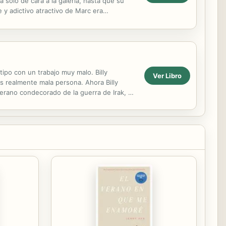
a solo de cara a la galería, hasta que su
 y adictivo atractivo de Marc era
ivada...
ipo con un trabajo muy malo. Billy
Ver Libro
s realmente mala persona. Ahora Billy
terano condecorado de la guerra de Irak, un
n Billy...