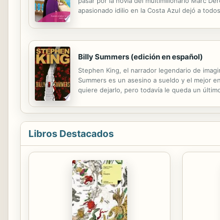
pasar por la novia del multimillonario Marc Der
apasionado idilio en la Costa Azul dejó a tod
enormemente difícil antes, pero convertirse e
Billy Summers (edición en español)
Stephen King, el narrador legendario de imagi
Summers es un asesino a sueldo y el mejor en 
quiere dejarlo, pero todavía le queda un últi
auténtico Houdini cuando toca desaparecer desp
Libros Destacados