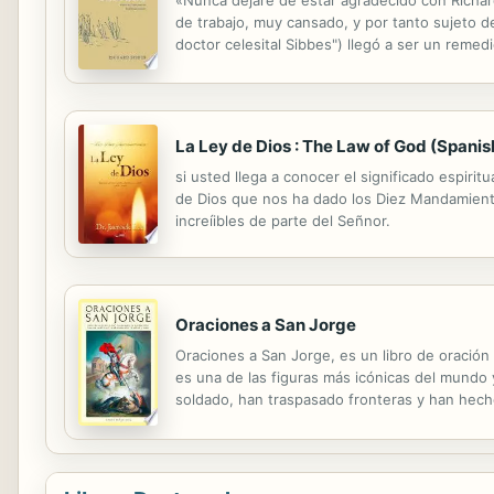
«Nunca dejaré de estar agradecido con Richar
de trabajo, muy cansado, y por tanto sujeto d
doctor celesital Sibbes") llegó a ser un rem
De todas las obras de Richard Sibbes, La caña
La Ley de Dios : The Law of God (Spanis
si usted llega a conocer el significado espiri
de Dios que nos ha dado los Diez Mandamiento
increíibles de parte del Señnor.
Oraciones a San Jorge
Oraciones a San Jorge, es un libro de oración
es una de las figuras más icónicas del mundo y
soldado, han traspasado fronteras y han hech
soldado de Cristo”, San Jorge, es el protector 