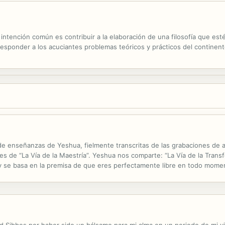
a intención común es contribuir a la elaboración de una filosofía que es
a responder a los acuciantes problemas teóricos y prácticos del continent
de enseñanzas de Yeshua, fielmente transcritas de las grabaciones de 
les de “La Vía de la Maestría”. Yeshua nos comparte: “La Vía de la Tr
 se basa en la premisa de que eres perfectamente libre en todo momen
o ninguna otra causa”. Su invitación a nosotros es despertar de...