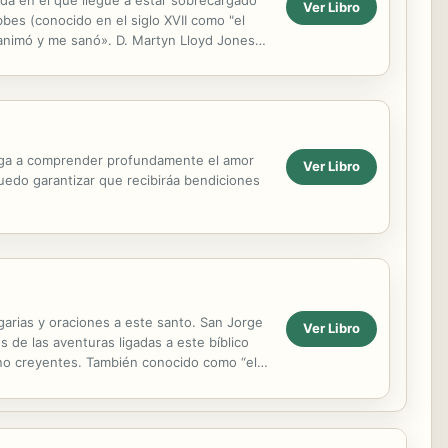
da en el que llegué a estar sobrecargado
Ver Libro
bes (conocido en el siglo XVII como "el
 animó y me sanó». D. Martyn Lloyd Jones
ble. ...
 llega a comprender profundamente el amor
Ver Libro
uedo garantizar que recibiráa bendiciones
garias y oraciones a este santo. San Jorge
Ver Libro
s de las aventuras ligadas a este bíblico
 no creyentes. También conocido como “el