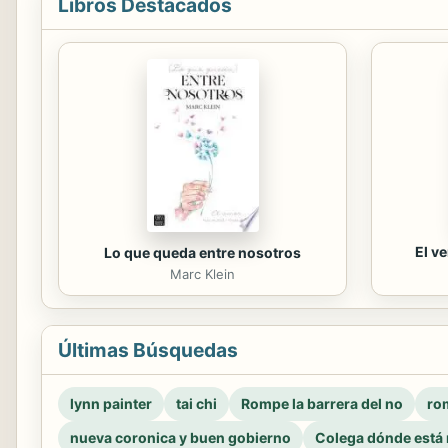
Libros Destacados
El v
Lo que queda entre nosotros
Marc Klein
Últimas Búsquedas
lynn painter
tai chi
Rompe la barrera del no
rom
nueva coronica y buen gobierno
Colega dónde está 