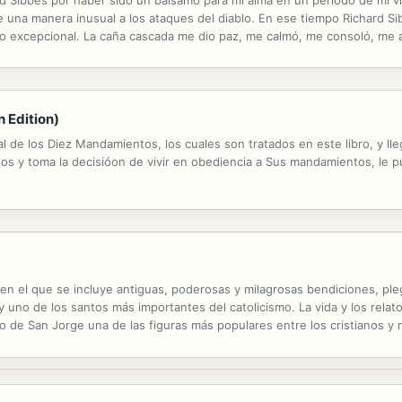
d Sibbes por haber sido un bálsamo para mi alma en un periodo de mi vi
e una manera inusual a los ataques del diablo. En ese tiempo Richard Sib
edio excepcional. La caña cascada me dio paz, me calmó, me consoló, me
 cascada probablemente ha sido la que ha tenido un impacto más perdura
h Edition)
tual de los Diez Mandamientos, los cuales son tratados en este libro, y
s y toma la decisióon de vivir en obediencia a Sus mandamientos, le p
 en el que se incluye antiguas, poderosas y milagrosas bendiciones, ple
 uno de los santos más importantes del catolicismo. La vida y los relato
o de San Jorge una de las figuras más populares entre los cristianos y
contra los ataques del demonio y del mal, defensor de la fe y las...