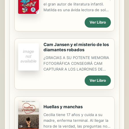
el gran autor de literatura infantil.
Matilda es una ávida lectora de solo
cinco años. Sensible e inteligente,
todos la admiran menos sus
Ver Libro
mediocres padres, que la consideran
una inútil. Además, tiene poderes
extraños y maravillosos... Un día,
Cam Jansen y el misterio de los
Matilda decide liberarse y empieza a
diamantes robados
emplearlos contra la abominable y
cruel señorita Trunchbull. Más de 17
¿GRACIAS A SU POTENTE MEMORIA
millones de ejemplares vendidos en
FOTOGRÁFICA CONSEGIRÁ CAM
el mundo.
CAPTURAR A LOS LADRONES DE
JOYAS? Camdebe actuar rápido.
Ver Libro
Unos ladrones atracaron una oyería y
la policía detuvo al hombre
equivocado.Depende de Eric y de
Cam atrapar al verdadero cupable y
hacer reinar la justicia. «Un toque d
Huellas y manchas
humor, una prosa ligera y unas
Cecilia tiene 17 años y cuida a su
divertidas ilustaciones a pluma y tinta
madre, enferma terminal. Al llegar la
forman una acertada combnación
hora de la verdad, las preguntas no
para un primer volumen de una serie