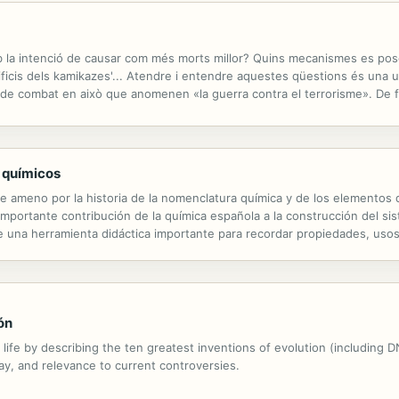
b la intenció de causar com més morts millor? Quins mecanismes es pose
rificis dels kamikazes'... Atendre i entendre aquestes qüestions és una 
s de combat en això que anomenen «la guerra contra el terrorisme». De f
a protagonista principal. Les respostes dels historiadors o els...
s químicos
iaje ameno por la historia de la nomenclatura química y de los elementos
importante contribución de la química española a la construcción del si
una herramienta didáctica importante para recordar propiedades, usos
ón
 life by describing the ten greatest inventions of evolution (including 
day, and relevance to current controversies.