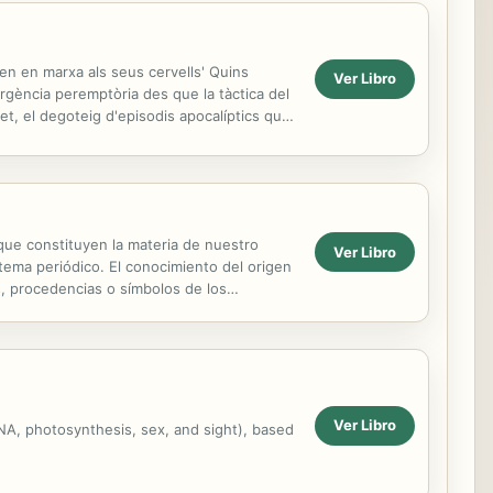
n en marxa als seus cervells' Quins
Ver Libro
urgència peremptòria des que la tàctica del
et, el degoteig d'episodis apocalíptics que
 que constituyen la materia de nuestro
Ver Libro
stema periódico. El conocimiento del origen
, procedencias o símbolos de los
Ver Libro
DNA, photosynthesis, sex, and sight), based