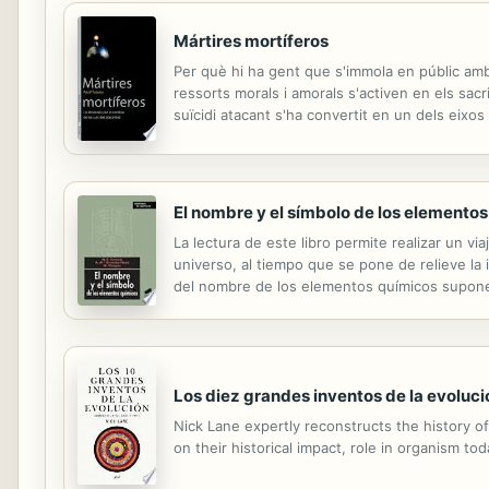
Mártires mortíferos
Per què hi ha gent que s'immola en públic am
ressorts morals i amorals s'activen en els sac
suïcidi atacant s'ha convertit en un dels eixo
han puntejat l'inici del segle XXI la tenen com 
El nombre y el símbolo de los elemento
La lectura de este libro permite realizar un v
universo, al tiempo que se pone de relieve la 
del nombre de los elementos químicos supone 
correspondientes elementos.
Los diez grandes inventos de la evoluci
Nick Lane expertly reconstructs the history of
on their historical impact, role in organism to