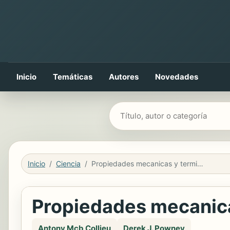
Inicio
Temáticas
Autores
Novedades
Buscar libros
Inicio
Ciencia
Propiedades mecanicas y termicas de los materiales
Propiedades mecanica
Antony Mcb Collieu
Derek J. Powney