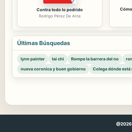
Cómo 
Contra todo lo podrido
Rodrigo Pérez De Arce
Últimas Búsquedas
lynn painter
tai chi
Rompe la barrera del no
rom
nueva coronica y buen gobierno
Colega dónde está 
@2026 