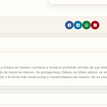
ue La Odisea de Homero contiene y revela el profundo sentido de sus sí
do de nosotros mismos. Su protagonista, Odiseo (el Ulises latino), se e
vivir y la forma más constructiva y transformadora de hacerlo. No es una 
encia vivida desde una dimensión psíquica y espiritual. Cada uno de...