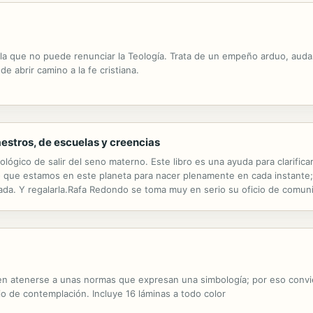
la que no puede renunciar la Teología. Trata de un empeño arduo, audaz
de abrir camino a la fe cristiana.
maestros, de escuelas y creencias
lógico de salir del seno materno. Este libro es una ayuda para clarific
- que estamos en este planeta para nacer plenamente en cada instante;,qu
da. Y regalarla.Rafa Redondo se toma muy en serio su oficio de comunica
borrachera en que -suicidamente- la sociedad occidental, amedrentada y...
len atenerse a unas normas que expresan una simbología; por eso convie
io de contemplación. Incluye 16 láminas a todo color