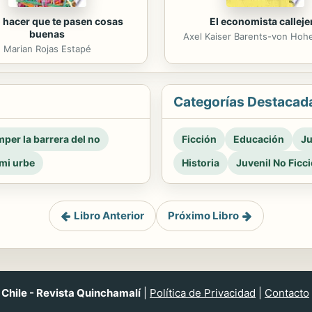
hacer que te pasen cosas
El economista calleje
buenas
Axel Kaiser Barents-von Ho
Marian Rojas Estapé
Categorías Destacad
per la barrera del no
Ficción
Educación
Ju
mi urbe
Historia
Juvenil No Ficc
Libro Anterior
Próximo Libro
Chile - Revista Quinchamalí
|
Política de Privacidad
|
Contacto