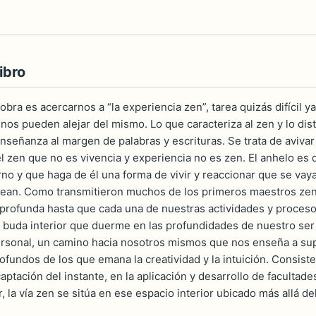
ibro
 obra es acercarnos a “la experiencia zen”, tarea quizás difícil
a nos pueden alejar del mismo. Lo que caracteriza al zen y lo di
nseñanza al margen de palabras y escrituras. Se trata de avivar 
l zen que no es vivencia y experiencia no es zen. El anhelo es
no y que haga de él una forma de vivir y reaccionar que se vay
ean. Como transmitieron muchos de los primeros maestros zen, s
 profunda hasta que cada una de nuestras actividades y procesos
l buda interior que duerme en las profundidades de nuestro ser 
rsonal, un camino hacia nosotros mismos que nos enseña a supe
fundos de los que emana la creatividad y la intuición. Consiste
captación del instante, en la aplicación y desarrollo de facultad
r, la vía zen se sitúa en ese espacio interior ubicado más allá d