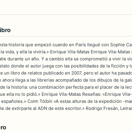
ibro
ta historia que empezó cuando en París llegué con Sophie Cal
la vida, y ella la viviría.» Enrique Vila-Matas Enrique Vila-Matas 
le durante un año. Y a cambio ella se comprometió a vivir la vid
relato donde el autor juega con las posibilidades de la ficción y 
de un libro de relatos publicado en 2007, pero el autor ha pasad
ahora llega a las librerías acompañado de los dibujos de la gal
de la historia: una combinación perfecta para el placer de la le
e ella no lo pidió.» Enrique Vila-Matas Reseñas: «Enrique Vila-
 españoles.» Colm Tóibín «A estas alturas de la expedición -ma
e de extirparle al ADN de este escritor.» Rodrigo Fresán, Letra
bro