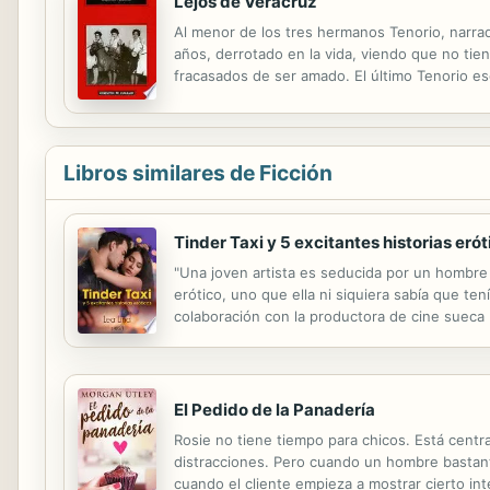
Lejos de Veracruz
Al menor de los tres hermanos Tenorio, narrad
años, derrotado en la vida, viendo que no tiene
fracasados de ser amado. El último Tenorio 
esencial que en el puerto de Veracruz subyace 
Libros similares de Ficción
Tinder Taxi y 5 excitantes historias erót
"Una joven artista es seducida por un hombre
erótico, uno que ella ni siquiera sabía que te
colaboración con la productora de cine sueca E
intimidad, seducción y amor, en una fusión de 
El Pedido de la Panadería
Rosie no tiene tiempo para chicos. Está centra
distracciones. Pero cuando un hombre bastant
cuando el cliente empieza a mostrar cierto i