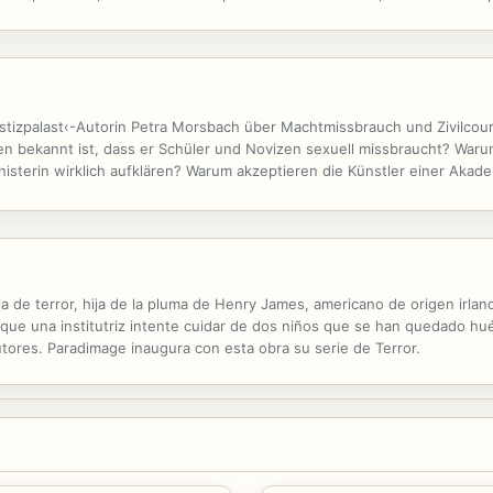
 conoce Rosie, más le gusta. El problema es que la razón por la que fue a
tizpalast‹-Autorin Petra Morsbach über Machtmissbrauch und Zivilco
ten bekannt ist, dass er Schüler und Novizen sexuell missbraucht? Wa
Ministerin wirklich aufklären? Warum akzeptieren die Künstler einer Aka
imlich - Menschen haben nun mal diese Neigung -, als das verdruckste
ela de terror, hija de la pluma de Henry James, americano de origen irl
a que una institutriz intente cuidar de dos niños que se han quedado hué
tores. Paradimage inaugura con esta obra su serie de Terror.