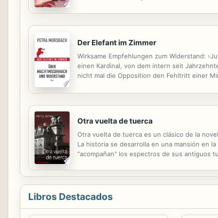
que ella no creía encontrarlo, y cuanto más lo
Der Elefant im Zimmer
Wirksame Empfehlungen zum Widerstand: ›Jus
einen Kardinal, von dem intern seit Jahrzehn
nicht mal die Opposition den Fehltritt einer 
Weniger der Machtmissbrauch an sich ist unhe
Otra vuelta de tuerca
Otra vuelta de tuerca es un clásico de la nov
La historia se desarrolla en una mansión en l
"acompañan" los espectros de sus antiguos tu
Libros Destacados