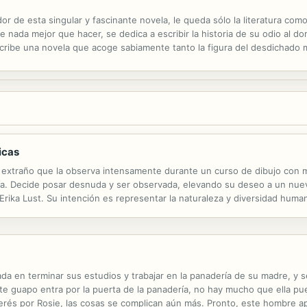
or de esta singular y fascinante novela, le queda sólo la literatura com
 nada mejor que hacer, se dedica a escribir la historia de su odio al dom
escribe una novela que acoge sabiamente tanto la figura del desdichad
detrás de tanto refugio y literatura: ese trágico secreto que es ya...
icas
 extraño que la observa intensamente durante un curso de dibujo con m
nía. Decide posar desnuda y ser observada, elevando su deseo a un nuevo
rika Lust. Su intención es representar la naturaleza y diversidad human
historias poderosas con erótica. Esta colección contiene: Miradas inten
da en terminar sus estudios y trabajar en la panadería de su madre, y s
e guapo entra por la puerta de la panadería, no hay mucho que ella pue
nterés por Rosie, las cosas se complican aún más. Pronto, este hombre 