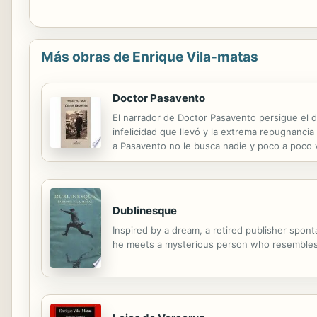
Más obras de Enrique Vila-matas
Doctor Pasavento
El narrador de Doctor Pasavento persigue el de
infelicidad que llevó y la extrema repugnancia
a Pasavento no le busca nadie y poco a poco v
renuncia que es el acto extremo con el cual al
Dublinesque
Inspired by a dream, a retired publisher spon
he meets a mysterious person who resembles