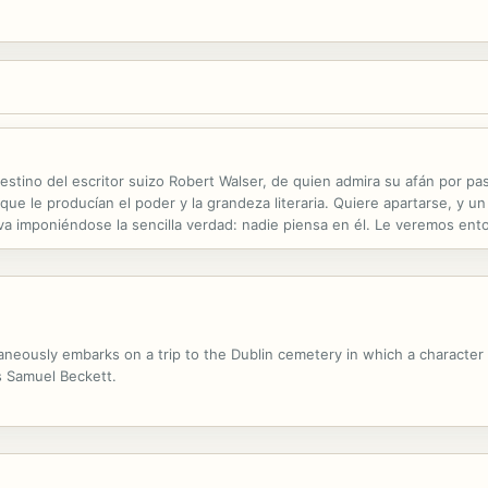
stino del escritor suizo Robert Walser, de quien admira su afán por pasa
 que le producían el poder y la grandeza literaria. Quiere apartarse, y 
a imponiéndose la sencilla verdad: nadie piensa en él. Le veremos enton
gunos raros escritores se aseguran el único modo de captar el destello 
taneously embarks on a trip to the Dublin cemetery in which a characte
 Samuel Beckett.