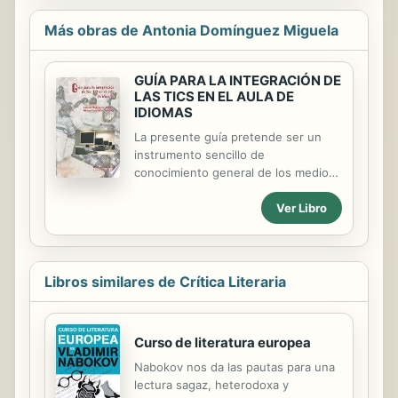
Más obras de Antonia Domínguez Miguela
GUÍA PARA LA INTEGRACIÓN DE
LAS TICS EN EL AULA DE
IDIOMAS
La presente guía pretende ser un
instrumento sencillo de
conocimiento general de los medios,
herramientas y posibilidades que las
Ver Libro
nuevas tecnologías de la información
y la comunicación (TICs) ofrecen a
los y las docentes de idiomas para su
integración en las aulas. Dicha
integración penetra prácticamente
Libros similares de Crítica Literaria
todos los aspectos de la labor de un
docente, desde la planificación
docente, la orientación
Curso de literatura europea
metodológica, la preparación de
Nabokov nos da las pautas para una
materiales y su secuenciación, hasta
lectura sagaz, heterodoxa y
su uso en el aula con el