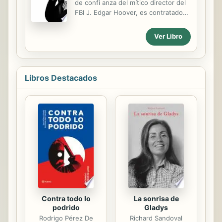
de confi anza del mítico director del
FBI J. Edgar Hoover, es contratado
por el famoso coleccionista Forrest
Ackerman para investigar el paradero
Ver Libro
de la primera película americana de
vampiros, el fi lme más buscado de la
historia. Todo apunta a que la última
copia se perdió a finales de los años
Libros Destacados
sesenta; sin embargo, un enigmático
joven afirma haber asistido
recientemente a una proyección
privada. La leyenda asegura que
Londres después de medianoche
trajo la desgracia a sus actores
porque en ella actuaban vampiros
reales, que los cines que la...
Contra todo lo
La sonrisa de
podrido
Gladys
Rodrigo Pérez De
Richard Sandoval