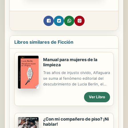
Libros similares de Ficción
Manual para mujeres de la
limpieza
Tras años de injusto olvido, Alfaguara
se suma al fenómeno editorial del
descubrimiento de Lucia Berlin, el
secreto mejor guardado de la
literatura estadounidense, una
Ver Libro
auténtica revolución literaria. XVII
Premi Llibreter 2016 Libro del Año
según Babelia Uno de los 40 libros
imprescindibles escritos por mujeres
¿Con mi compañero de piso? ¡Ni
hablar!
según Elena Ferrante «Recién