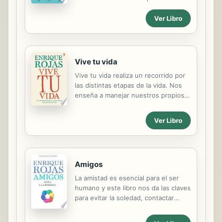
en auténticos valores el dinero, la
competitividad o la urgencia por vivir
Ver Libro
deprisa, tratar lo que es y lo que
significa la madurez afectiva es más
esencial que nunca, pues es el
mayor impedimento en el camino
Vive tu vida
hacia la felicidad. En Todo lo que
Vive tu vida realiza un recorrido por
tienes que saber sobre la vida,
las distintas etapas de la vida. Nos
Enrique Rojas trata en profundidad la
enseña a manejar nuestros propios
importancia de alcanzar la madurez
recursos, a superar las dificultades
psicológica para conseguir un
en los diferentes momentos e ir
desarrollo personal pleno, y cómo
Ver Libro
sacando lo mejor de nosotros
afecta a los diferentes aspectos de
mismos para aspirar a una felicidad
la vida, tanto a la hora de
razonable. Enrique Rojas ha sabido
relacionarse con...
hilvanar un libro lleno de sugerencias
Amigos
y observaciones psicológicas. Nos
habla de que en la infancia está todo
La amistad es esencial para el ser
por descubrir y que el niño es una
humano y este libro nos da las claves
esponja que lo capta todo. La
para evitar la soledad, contactar
juventud es la época de las grandes
mejor con los dems y conservar a
rebeldías y del inconformismo.
nuestros amigos. Desde su