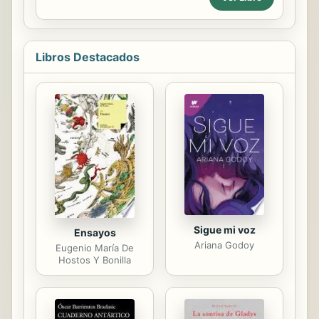
principalmente un sueldo más
pasos simples y una nueva
elevado. Aquellas personas que...
perspectiva, así como contribuir al
desarrollo de nuevas creencias y
acciones positivas. El propósito es
Libros Destacados
ayudarlo a encontrar su autenticidad
y lo mejor de sí mismo. Mindfulness,
o conciencia plena, se define como
“la práctica de mantener, sin juicios
de valor, un estado de conciencia
elevada o plena de los propios
pensamientos, emociones o
experiencias momento a momento”.
¿Pensó alguna vez...
Sigue mi voz
Ensayos
Ariana Godoy
Eugenio María De
Hostos Y Bonilla