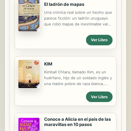
El ladrón de mapas
Una crónica real sobre un hecho que
parece ficción: un ladrón uruguayo
que robó mapas de inestimable valor,
perteneciente a una organización
especializada en el tráfico de obras
Ver Libro
de arte. Una trincheta escondida en
un estuche de lentes, un falso carné
de investigador y una cara de piedra
fueron los artilugios para concretar
KIM
un robo de mapas incunables -
impresos entre 1453 y 1500- de
Kimball O’Hara, llamado Kim, es un
inestimable valor. El monto del
huérfano, hijo de un soldado inglés y
atropello en la Biblioteca Nacional de
una madre pobre de raza blanca.
España en 2007 y el modo sin
Sobrevive mendigando y haciendo
precedentes en que se concretó
mandados en las calles de Lahore,
Ver Libro
destaparon una red delictiva con
durante el período de la India
ramificaciones en varios continentes
colonial. Ocasionalmente trabaja para
y...
Mahbub Ali, un comerciante de
caballos y también un agente del
Conoce a Alicia en el país de las
maravillas en 10 pasos
servicio secreto británico, institución
a la que Kim posteriormente