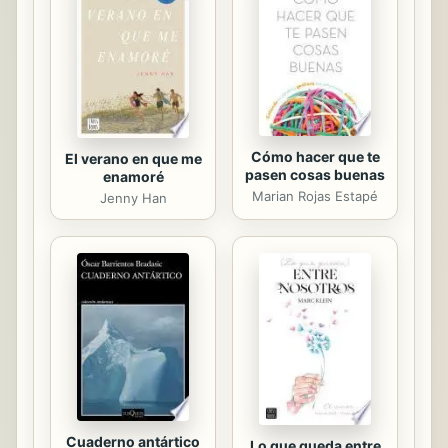
de su zulo en agosto de 2006. Su
secuestrador, Wolfgang Primklopil se
suicidó al descubrir que la joven
había escapado.
Cómo hacer que te
El verano en que me
pasen cosas buenas
enamoré
Marian Rojas Estapé
Jenny Han
Cuaderno antártico
Lo que queda entre