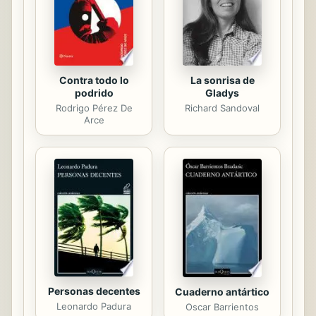
ingenian conferencias sazonadas de
entretenimiento para que la gente
pase un buen rato...
Contra todo lo
La sonrisa de
podrido
Gladys
Rodrigo Pérez De
Richard Sandoval
Arce
Personas decentes
Cuaderno antártico
Leonardo Padura
Oscar Barrientos