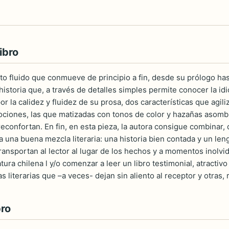
ibro
ato fluido que conmueve de principio a fin, desde su prólogo has
historia que, a través de detalles simples permite conocer la id
or la calidez y fluidez de su prosa, dos características que agil
ciones, las que matizadas con tonos de color y hazañas asombro
reconfortan. En fin, en esta pieza, la autora consigue combinar
 una buena mezcla literaria: una historia bien contada y un len
ransportan al lector al lugar de los hechos y a momentos inolvi
atura chilena l y/o comenzar a leer un libro testimonial, atract
as literarias que –a veces- dejan sin aliento al receptor y otras,
bro