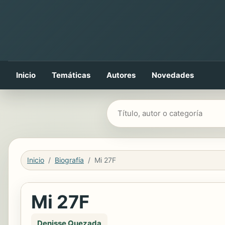
Inicio
Temáticas
Autores
Novedades
Buscar libros
Inicio
Biografía
Mi 27F
Mi 27F
Denisse Quezada