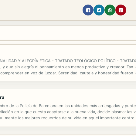
IDAD Y ALEGRÍA ÉTICA - TRATADO TEOLÓGICO POLÍTICO - TRATADO PO
za, y que sin alegría el pensamiento es menos productivo y creador. Tan
 comprender en vez de juzgar. Serenidad, cautela y honestidad fueron lo
e en el mundo intelectual.
era
embro de la Policía de Barcelona en las unidades más arriesgadas y pun
bilación en la que cuesta adaptarse a la nueva vida, decide plasmar las 
 su mente los mejores recuerdos de su vida en aquel importante centr
 afrontar la inactividad, a mí me dio por escribir todo aquello que se me