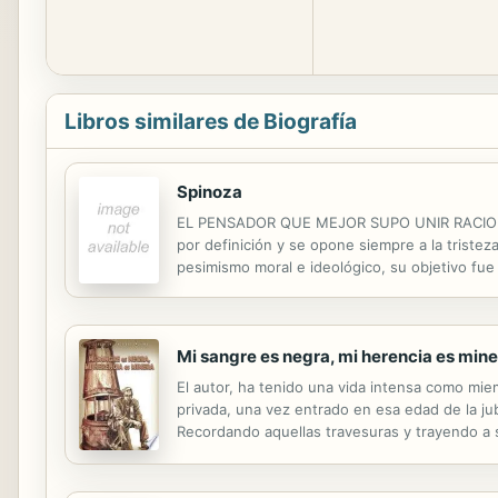
Libros similares de Biografía
Spinoza
EL PENSADOR QUE MEJOR SUPO UNIR RACIONAL
por definición y se opone siempre a la triste
pesimismo moral e ideológico, su objetivo fue
de Spinoza, con una coherencia poco frecuent
Mi sangre es negra, mi herencia es min
El autor, ha tenido una vida intensa como mi
privada, una vez entrado en esa edad de la ju
Recordando aquellas travesuras y trayendo a
llega la jubilación, no estamos preparados para