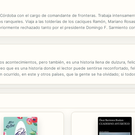
 a Córdoba con el cargo de comandante de fronteras. Trabaja intensamen
ios ranqueles. Viaja a las tolderías de los caciques Ramón, Mariano Ros
eriormente rechazado tanto por el presidente Domingo F. Sarmiento co
n los indios un sistema de convivencia razonable y de mutua comprensi
dos acontecimientos, pero también, es una historia llena de dulzura, fel
 que es una historia donde el lector puede sentirse reconfortado, fel
 ocurrido, en este y otros países, que la gente se ha olvidado; si to
quienes fueron nuestros ancestros. De donde procedemos y de quien. C