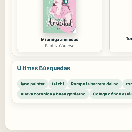
To
Mi amiga ansiedad
Beatriz Córdova
Últimas Búsquedas
lynn painter
tai chi
Rompe la barrera del no
rom
nueva coronica y buen gobierno
Colega dónde está 