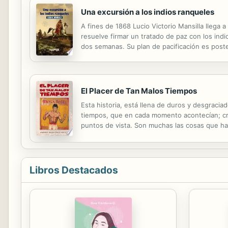
Una excursión a los indios ranqueles
A fines de 1868 Lucio Victorio Mansilla llega
resuelve firmar un tratado de paz con los ind
dos semanas. Su plan de pacificación es post
de las últimas oportunidades de establecer co
El Placer de Tan Malos Tiempos
Esta historia, está llena de duros y desgracia
tiempos, que en cada momento acontecían; creo
puntos de vista. Son muchas las cosas que han
vez en cuando la vista atrás para recordar, 
Libros Destacados