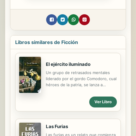
Libros similares de Ficción
El ejército iluminado
Un grupo de retrasados mentales
liderado por el gordo Comodoro, cual
héroes de la patria, se lanza a
recuperar Texas. De David Toscana,
el autor de Estación Tula y Los
Ver Libro
puentes de Königsberg. ¿Adónde
van?, preguntaría el oficial de
migración. Aquí nomás, señor, a
invadir El Álamo. Ciento veinte años
Las Furias
después de que México perdiera la
mitad de su territorio, un puñado de
Las furias es un relato que comienza