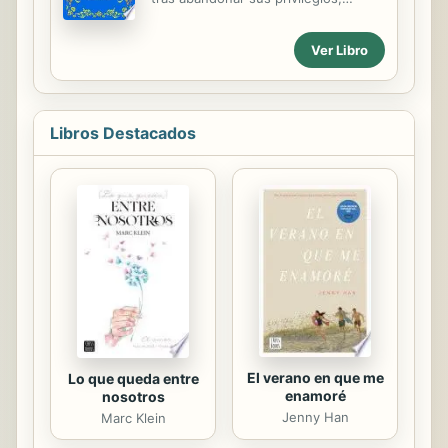
momento clave se olvida de quitarle
encuentra la paz consigo mismo y
el seguro a la pistola... Nada le acaba
dedica su vida a difundir el secreto
de salir demasiado bien, o acaso
Ver Libro
de esta iluminación interior. Deepak
todo le sale rematadamente mal. Es
Chopra ofrece a sus lectores la
un antihéroe de...
inspiradora novela que recrea la vida
de Buda, un joven heredero que lo
Libros Destacados
abandona todo para seguir el camino
de la iluminación. The New York
Times Bestseller. Buda es una figura
sin igual en el mundo. En este libro,
Deepak Chopra nos narra la vida de
este personaje absolutamente fuera
de lo común que, siendo heredero
de un gran reino y acostumbrado a...
El verano en que me
Lo que queda entre
enamoré
nosotros
Jenny Han
Marc Klein