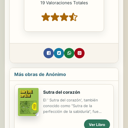
19 Valoraciones Totales
Más obras de Anónimo
Sutra del corazón
El ' Sutra del corazón', también
conocido como "Sutra de la
perfección de la sabiduría", fue
escrito entre los siglos I y VI. Aunque
se ignora la identidad de su autor, es
Ver Libro