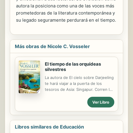
autora la posiciona como una de las voces más
prometedoras de la literatura contemporánea y
su legado seguramente perdurará en el tiempo.
Más obras de Nicole C. Vosseler
El tiempo de las orquídeas
silvestres
La autora de El cielo sobre Darjeeling
te hará viajar a la puerta de los
tesoros de Asia: Singapur. Corren los
años cuarenta del siglo XIX y
Singapur es la puerta de los tesoros
Ver Libro
de Asia. Un auténtico imán para
barcos y gentes de todo el mundo.
Allí vive Georgina, abandonada a su
suerte tras el fallecimiento de su
Libros similares de Educación
padre. En el exuberante jardín de su