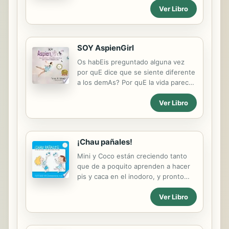
Ver Libro
primeros años de instituto, las
primeras experiencias sexuales, el
alcohol, las drogas, el ciberbullying.
Nuestras hijas e hijos van a tener
SOY AspienGirl
que enfrentarse a un mundo que
cambia de manera constante
Os habEis preguntado alguna vez
mientras se preparan para
por quE dice que se siente diferente
convertirse en personas
a los demAs? Por quE la vida parece
equilibradas. Tú vas a ser la luz que
siempre un reto para ella? Los chicos
les va a guiar en esta etapa tan difícil
Ver Libro
de su edad alcanzan con soltura y
y decisiva, pero tienes que estar
naturalidad sus hitos del desarrollo, y
preparado. Siempre hay una forma
ella sin embargo a veces temprano y
mejor de resolver los problemas. SI
otras tarde. A lo mejor empezO a
¡Chau pañales!
PREFIERES LEER O REGALAR ESTE
hablar y a leer pronto, haciendo un
LIBRO EN PAPEL, LA...
sinfIn de preguntas. QuizAs a los
Mini y Coco están creciendo tanto
cuatro aNos ya habIa aprendido a
que de a poquito aprenden a hacer
leer por su cuenta mientras
pis y caca en el inodoro, y pronto
observaba las seNales de trAfi co. Tal
van a dejar los pañales.
vez ha sido una niNa muy activa, con
Ver Libro
¡Acompañalos en esta aventura! Esta
difi cultades sensoriales o con un
colección está pensada para ayudar
retraso del lenguaje. SabIais desde el
a los adultos a cargo de la crianza de
principio que era inteligente,...
los más chiquitos, a que encuentren