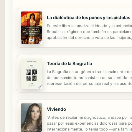
La dialéctica de los puños y las pistolas
En este libro se analiza el ideario y la actua
República, régimen que también es paralelame
aprobación del derecho a voto de las mujeres, 
constitucional, la peculiar investidura del Go
Teoría de la Biografía
La Biografía es un género tradicionalmente de 
del pensamiento humanístico en su sentido más
representación del personaje real y los asunt
conducido sin embargo a una situación poco m
Viviendo
"Antes de recibir mi diagnóstico, andaba por la
pasar por esas experiencias dolorosas para po
internacionalmente, lo tenía todo —una famil