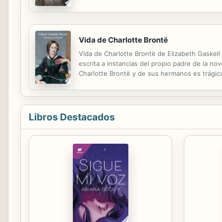
alteraron la vida para siempre: tienes cáncer.
Vida de Charlotte Brontë
Vida de Charlotte Brontë de Elizabeth Gaskel
escrita a instancias del propio padre de la nov
Charlotte Brontë y de sus hermanos es trági
destartalada vicaría de los páramos de Haworth
Libros Destacados