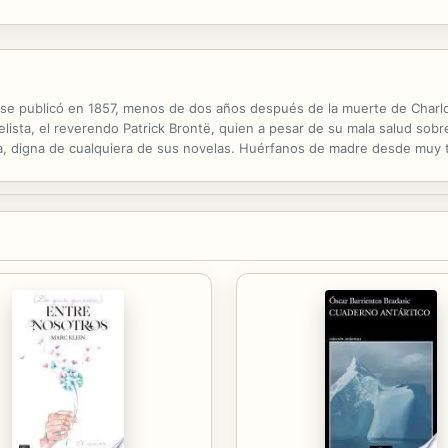
 De pronto, en solo unos pocos meses, el mundo tal qual lo...
l se publicó en 1857, menos de dos años después de la muerte de Charlo
elista, el reverendo Patrick Brontë, quien a pesar de su mala salud sobre
ca, digna de cualquiera de sus novelas. Huérfanos de madre desde mu
 por un padre estricto y bastante excéntrico, los Brontë debieron cultiv