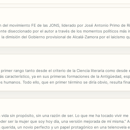
ción del movimiento FE de las JONS, liderado por José Antonio Primo de Ri
nte diseccionado por el autor a través de los momentos políticos más i
la dimisión del Gobierno provisional de Alcalá-Zamora por el laicismo q
bierno presidido por Azaña y su represiva Ley de defensa de la República,
primer rango tanto desde el criterio de la Ciencia literaria como desde 
 característico, ya en sus primeras formaciones de la Antigüedad, espe
os humanos. Todo ello, que en primer término se diría obvio, resulta fi
enos que paradójica en el estado del conocimiento y de los estudios. P
 vida sin propósito, sin una razón de ser. Lo que me ha tocado vivir me h
der ser la mujer que soy hoy día, una versión mejorada de mí misma.” A
ia querida, un novio perfecto y un papel protagónico en una telenovela