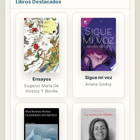
Libros Destacados
have to face herself, her fears and
her claustrophobic life."
Sigue mi voz
Ensayos
Ariana Godoy
Eugenio María De
Hostos Y Bonilla