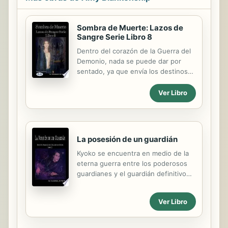
Sombra de Muerte: Lazos de
Sangre Serie Libro 8
Dentro del corazón de la Guerra del
Demonio, nada se puede dar por
sentado, ya que envía los destinos
de los involucrados a una forma de
caos más peligrosa y seductora. Un
Ver Libro
hombre descubre que los extraños
pueden colisionar en la oscuridad
por un momento de pasión
cegadora, solo para ser separados
La posesión de un guardián
por la mano fría del destino sin
siquiera un nombre para ayudarlo en
Kyoko se encuentra en medio de la
su búsqueda. Otro hombre
eterna guerra entre los poderosos
descubrirá que cuando la Sombra de
guardianes y el guardián definitivo
la Muerte se convierte en un
que se ha convertido en el
acosador, el enemigo más seductor
enemigo... un señor demonio que
Ver Libro
puede convertirse rápidamente en
tiene el poder de destruir a todos
su aliado más fuerte ... incluso si es
ellos. Los secretos se mantienen y
en contra de su voluntad....
los verdadero corazones quedan