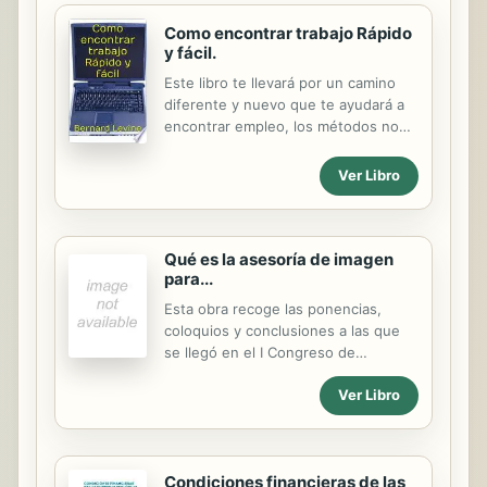
Como encontrar trabajo Rápido
y fácil.
Este libro te llevará por un camino
diferente y nuevo que te ayudará a
encontrar empleo, los métodos no
son algo común, pero detenganse
un momento y lea antes de criticar.
Ver Libro
Qué es la asesoría de imagen
para...
Esta obra recoge las ponencias,
coloquios y conclusiones a las que
se llegó en el I Congreso de
Asesores de Imagen, que contó con
Ver Libro
la presencia de: Lluís Llongueras,
César Díaz Carrera, Joseph Pons,
Jordi Morera, Adolfo Mizrahi, Pep
Gallifa, Montserrat Guardiola,
Condiciones financieras de las
Montserrat Gulas, Pilar Pérez y Rosa