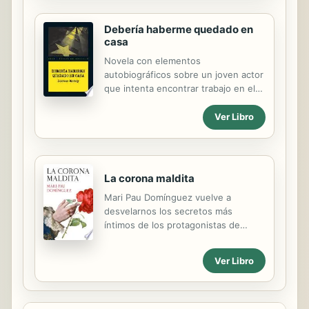
más famosas: Daisy Miller, una fábula
pasar por su...
moral en la que analiza con frío rigor
Debería haberme quedado en
las costumbres sociales. Otra vuelta
casa
de tuerca figura entre las novelas
ejemplares de la literatura. James se
Novela con elementos
atreve a poner en duda la imagen de
autobiográficos sobre un joven actor
la infancia como momento inocente y
que intenta encontrar trabajo en el
paradisíaco. Por último La bestia en
Hollywood de los años treinta.
la jungla y El rincón feliz son relatos
Ver Libro
que revelan la íntima desazón de
James ante la...
La corona maldita
Mari Pau Domínguez vuelve a
desvelarnos los secretos más
íntimos de los protagonistas de
nuestra Historia en esta novela
sobre Felipe V, el primer Borbón que
Ver Libro
reinó en España, y la mujer que
estuvo a su lado en el lecho y en el
trono. Una novela cautivadora,
escandalosa y fascinante. Un rey