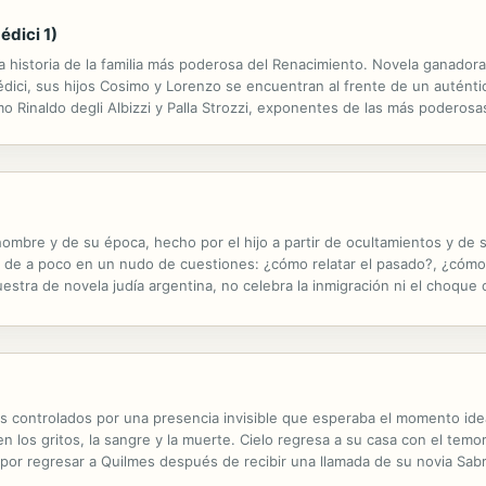
édici 1)
la historia de la familia más poderosa del Renacimiento. Novela ganadora
édici, sus hijos Cosimo y Lorenzo se encuentran al frente de un auténti
Rinaldo degli Albizzi y Palla Strozzi, exponentes de las más poderosas 
ermanos conquistan el poder político, hallando el equilibrio entre un...
hombre y de su época, hecho por el hijo a partir de ocultamientos y de 
 de a poco en un nudo de cuestiones: ¿cómo relatar el pasado?, ¿cómo d
tra de novela judía argentina, no celebra la inmigración ni el choque c
el atos demasiado cercanos. Lenta biografía, primera obra de Sergio...
 controlados por una presencia invisible que esperaba el momento ideal
en los gritos, la sangre y la muerte. Cielo regresa a su casa con el te
 por regresar a Quilmes después de recibir una llamada de su novia Sa
 su grupo de mercenarios lo acompañarán. Los peligros esconden verdad