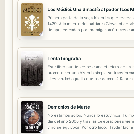
Los Médici. Una dinastía al poder (Los M
Primera parte de la saga histórica que recrea 
1429. A la muerte del patriarca Giovanni de M
tiempo, cercados por enemigos acérrimos como 
inteligencia y su falta de prejuicios, los dos h
Lenta biografía
Este libro puede leerse como el relato de un 
promete ser una historia simple se transforma
si es verdad aquello que recordamos? Rara mues
ante la historia: el exterminio nazi tiene corr
Demonios de Marte
No estamos solos. Nunca lo estuvimos. Fuimos
día del año 2060 y tras las celebraciones vien
y no se equivoca. Por otro lado, Hayder lucha
es bueno. Lara, una antigua conocida suya, y