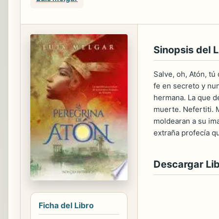
Sinopsis del L
Salve, oh, Atón, tú
fe en secreto y nu
hermana. La que deb
muerte. Nefertiti.
moldearan a su ima
extraña profecía q
Descargar Li
Ficha del Libro