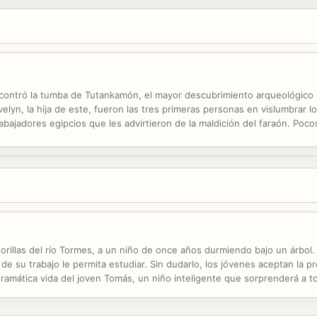
contró la tumba de Tutankamón, el mayor descubrimiento arqueológico 
lyn, la hija de este, fueron las tres primeras personas en vislumbrar lo
abajadores egipcios que les advirtieron de la maldición del faraón. Po
iga vertiginosa, en la que la joven lady Evelyn, enamorada...
orillas del río Tormes, a un niño de once años durmiendo bajo un árbol.
 su trabajo le permita estudiar. Sin dudarlo, los jóvenes aceptan la p
 dramática vida del joven Tomás, un niño inteligente que sorprenderá a to
 Cervantes, publicada en 1613. Es una obra con tintes realistas...