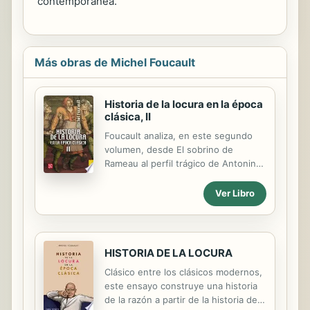
contemporánea.
Más obras de Michel Foucault
Historia de la locura en la época
clásica, II
Foucault analiza, en este segundo
volumen, desde El sobrino de
Rameau al perfil trágico de Antonin
Artaud, pasando por Nietzsche y
Nerval. Toda una historia de la locura
Ver Libro
se dibuja y socava los presupuestos
mismos del poder y la sabiduría
occidentales.
HISTORIA DE LA LOCURA
Clásico entre los clásicos modernos,
este ensayo construye una historia
de la razón a partir de la historia de